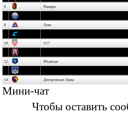
6
Рыцари
7
Юниор
8
Локо
9
Соболь
10
U17
11
Прогресс
12
Медведи
13
Нефтехимик
14
Днепровские Львы
Мини-чат
Чтобы оставить со