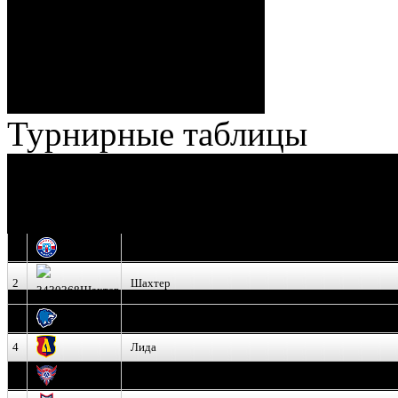
Ноздрачев), 2:10 – 57:55
Кузьменко (Веремеенко)
Броски:
18 - 30
Штраф:
14 - 35
Лучшие
Ерохо – Стефанович
игроки:
Турнирные таблицы
И
Экстралига
Высшая лига
О
1
Юность
2
Шахтер
3
Витебск
4
Лида
5
Славутич