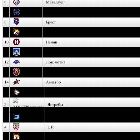
6
Металлург
7
Динамо-Молодечно
8
Брест
9
Гомель
10
Неман
11
Химик
12
Локомотив
13
Могилев
14
Авиатор
1
Белсталь
2
Ястребы
3
Динамо-Олимпик
4
U18
5
Рыси