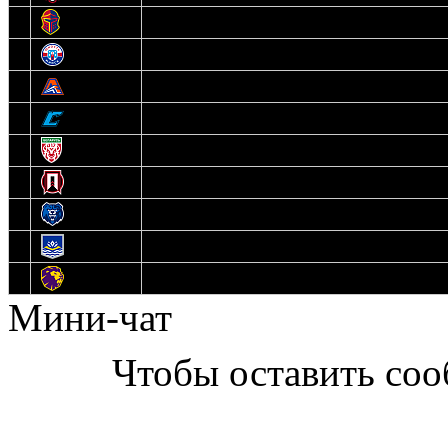
6
Рыцари
7
Юниор
8
Локо
9
Соболь
10
U17
11
Прогресс
12
Медведи
13
Нефтехимик
14
Днепровские Львы
Мини-чат
Чтобы оставить со