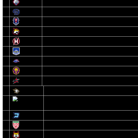
6
Металлург
7
Динамо-Молодечно
8
Брест
9
Гомель
10
Неман
11
Химик
12
Локомотив
13
Могилев
14
Авиатор
1
Белсталь
2
Ястребы
3
Динамо-Олимпик
4
U18
5
Рыси