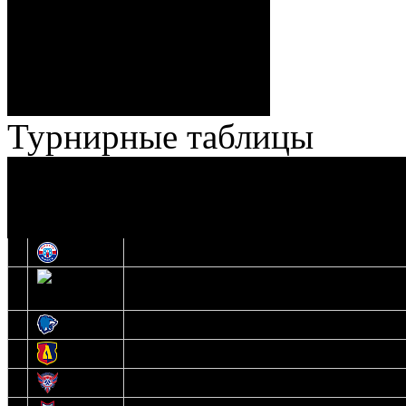
Ноздрачев), 2:10 – 57:55
Кузьменко (Веремеенко)
Броски:
18 - 30
Штраф:
14 - 35
Лучшие
Ерохо – Стефанович
игроки:
Турнирные таблицы
И
Экстралига
Высшая лига
О
1
Юность
2
Шахтер
3
Витебск
4
Лида
5
Славутич