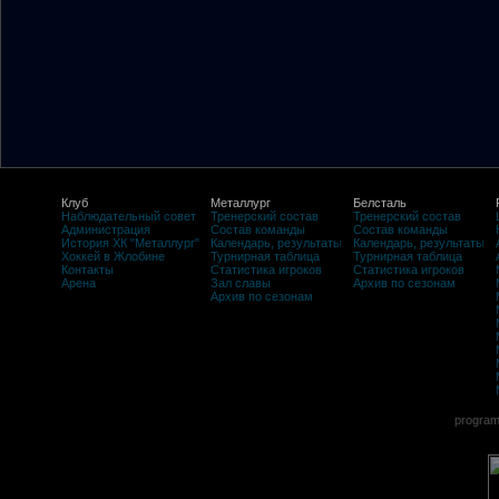
Клуб
Металлург
Белсталь
Наблюдательный совет
Тренерский состав
Тренерский состав
Администрация
Состав команды
Состав команды
История ХК "Металлург"
Календарь, результаты
Календарь, результаты
Хоккей в Жлобине
Турнирная таблица
Турнирная таблица
Контакты
Статистика игроков
Статистика игроков
Арена
Зал славы
Архив по сезонам
Архив по сезонам
program