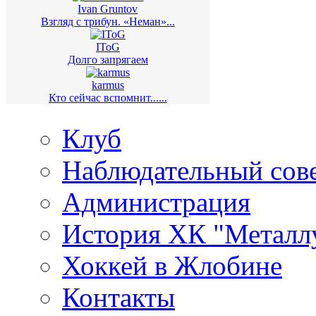
Ivan Gruntov
Взгляд с трибун. «Неман»...
IToG
Долго запрягаем
karmus
Кто сейчас вспомнит......
Клуб
Наблюдательный сов
Администрация
История ХК "Металл
Хоккей в Жлобине
Контакты