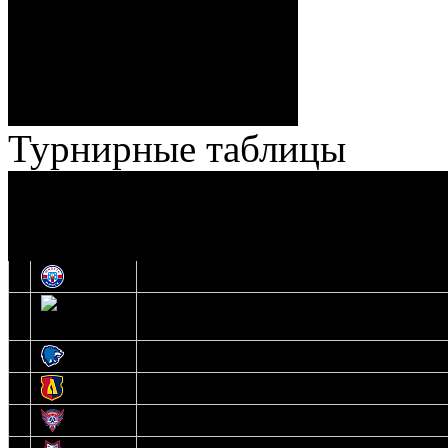
Ноздрачев), 2:10 – 57:55
Кузьменко (Веремеенко)
Броски:
18 - 30
Штраф:
14 - 35
Лучшие
Ерохо – Стефанович
игроки:
Турнирные таблицы
И
Экстралига
Высшая лига
О
1
Юность
2
Шахтер
3
Витебск
4
Лида
5
Славутич