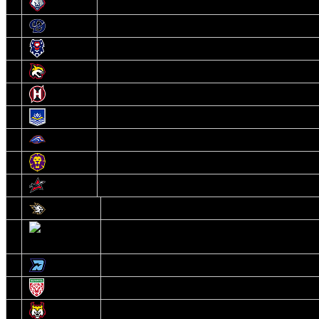
6
Металлург
7
Динамо-Молодечно
8
Брест
9
Гомель
10
Неман
11
Химик
12
Локомотив
13
Могилев
14
Авиатор
1
Белсталь
2
Ястребы
3
Динамо-Олимпик
4
U18
5
Рыси