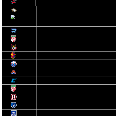
14
Авиатор
1
Белсталь
2
Ястребы
3
Динамо-Олимпик
4
U18
5
Рыси
6
Рыцари
7
Юниор
8
Локо
9
Соболь
10
U17
11
Прогресс
12
Медведи
13
Нефтехимик