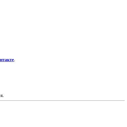
нтакте
.
я.