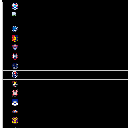
1
Юность
2
Шахтер
3
Витебск
4
Лида
5
Славутич
6
Металлург
7
Динамо-Молодечно
8
Брест
9
Гомель
10
Неман
11
Химик
12
Локомотив
13
Могилев