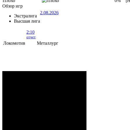
Плохо
0%
[Н
Обзор игр
2.08.2026
Экстралига
Высшая лига
2:10
отчет
Локомотив
Металлург
Локомотив - Металлург
- 2:10 (0:5, 1:2,
1:3)
ОРША
. 2 Августа, 2026 г. .. 595 (0)
зрителей. Начало в 15:35.
Рудько, Акулов, Лабзов,
Судьи:
Абломейко
Карачун (20:00), Малков
(40:00); Каменьков (К) –
Ерохо, Бучкин –