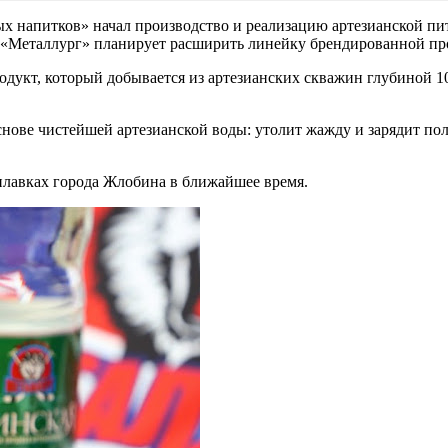
 напитков» начал производство и реализацию артезианской пит
 «Металлург» планирует расширить линейку брендированной пр
дукт, который добывается из артезианских скважин глубиной 10
снове чистейшей артезианской воды: утолит жажду и зарядит 
илавках города Жлобина в ближайшее время.