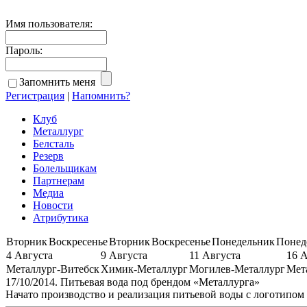
Имя пользователя:
Пароль:
Запомнить меня
Регистрация
|
Напомнить?
Клуб
Металлург
Белсталь
Резерв
Болельщикам
Партнерам
Медиа
Новости
Атрибутика
Вторник
Воскресенье
Вторник
Воскресенье
Понедельник
Понед
4 Августа
9 Августа
11 Августа
16 
Металлург-Витебск
Химик-Металлург
Могилев-Металлург
Мет
17/10/2014. Питьевая вода под брендом «Металлурга»
Начато производство и реализация питьевой воды с логотипом