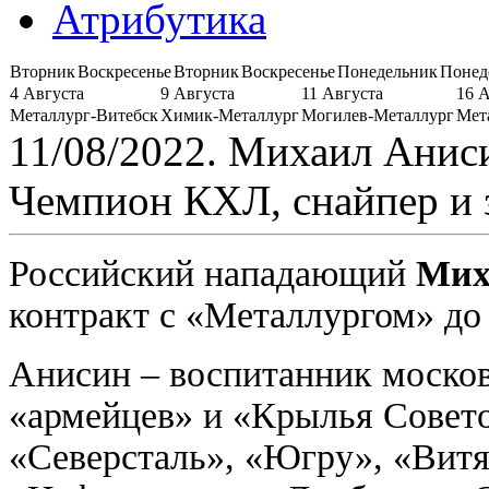
Атрибутика
Вторник
Воскресенье
Вторник
Воскресенье
Понедельник
Понед
4 Августа
9 Августа
11 Августа
16 
Металлург-Витебск
Химик-Металлург
Могилев-Металлург
Мет
11/08/2022. Михаил Анис
Чемпион КХЛ, снайпер и з
Российский нападающий
Мих
контракт с «Металлургом» до 
Анисин – воспитанник моско
«армейцев» и «Крылья Совето
«Северсталь», «Югру», «Витя