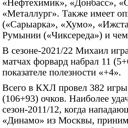
«Нефтехимик», «Донбасс», «
«Металлург». Также имеет о
(«Сарыарка», «Хумо», «Ижстал
Румынии («Чиксереда») и чем
В сезоне-2021/22 Михаил игр
матчах форвард набрал 11 (5+
показателе полезности «+4».
Всего в КХЛ провел 382 игры
(106+93) очков. Наиболее уд
сезон-2011/12, когда нападаю
«Динамо» из Москвы, принима