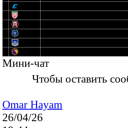
9
Соболь
10
U17
11
Прогресс
12
Медведи
13
Нефтехимик
14
Днепровские Львы
Мини-чат
Чтобы оставить со
Omar Hayam
26/04/26