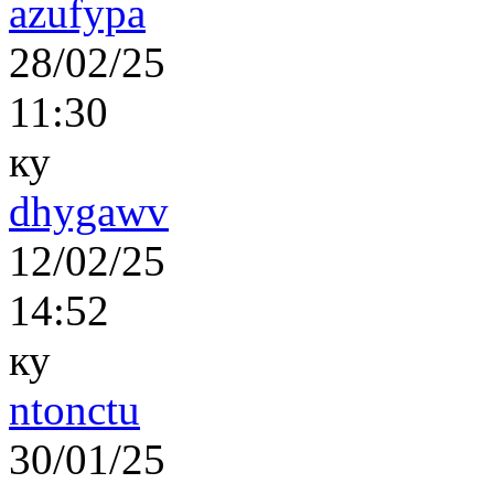
azufypa
28/02/25
11:30
ку
dhygawv
12/02/25
14:52
ку
ntonctu
30/01/25