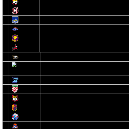
9
Гомель
10
Неман
11
Химик
12
Локомотив
13
Могилев
14
Авиатор
1
Белсталь
2
Ястребы
3
Динамо-Олимпик
4
U18
5
Рыси
6
Рыцари
7
Юниор
8
Локо