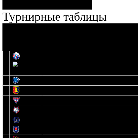
Лучшие
Ерохо – Стефанович
игроки:
Турнирные таблицы
И
Экстралига
Высшая лига
О
1
Юность
2
Шахтер
3
Витебск
4
Лида
5
Славутич
6
Металлург
7
Динамо-Молодечно
8
Брест