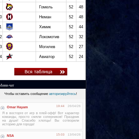
Гомель
52
48
0
Неман
52
48
1
Химик
52
44
2
Локомотив
52
32
3
Могилев
52
27
4
Авиатор
52
24
Мини-чат
Чтобы оставить сообщение
авторизируйтесь
!
19:44
26/04/26
Omar Hayam
Я в восторге от игр в плей-офф! Вот характер
команды, просто смяли соперников! Праздник
на душе! Спасибо хлопцы! Вы сотворили
историю для города!
15:03
13/04/26
NSA