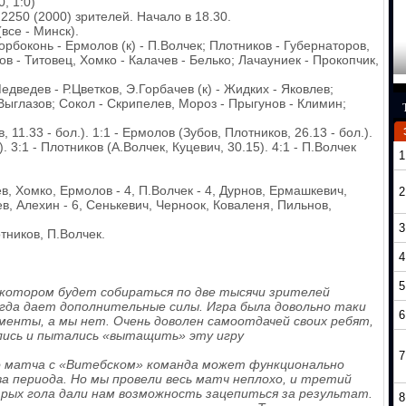
, 1:0)
250 (2000) зрителей. Начало в 18.30.
все - Минск).
рбоконь - Ермолов (к) - П.Волчек; Плотников - Губернаторов,
в - Титовец, Хомко - Калачев - Белько; Лачауниек - Прокопчик,
дведев - Р.Цветков, Э.Горбачев (к) - Жидких - Яковлев;
 Выглазов; Сокол - Скрипелев, Мороз - Прыгунов - Климин;
11.33 - бол.). 1:1 - Ермолов (Зубов, Плотников, 26.13 - бол.).
. 3:1 - Плотников (А.Волчек, Куцевич, 30.15). 4:1 - П.Волчек
1
, Хомко, Ермолов - 4, П.Волчек - 4, Дурнов, Ермашкевич,
2
дев, Алехин - 6, Сенькевич, Черноок, Коваленя, Пильнов,
3
ников, П.Волчек.
4
5
в котором будет собираться по две тысячи зрителей
гда дает дополнительные силы. Игра была довольно таки
6
оменты, а мы нет. Очень доволен самоотдачей своих ребят,
лись и пытались «вытащить» эту игру
7
го матча с «Витебском» команда может функционально
а периода. Но мы провели весь матч неплохо, и третий
трых гола дали нам возможность зацепиться за результат.
8