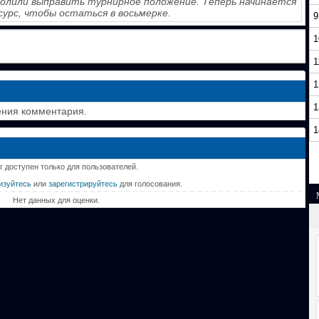
волили выправить турнирное положение. Теперь начинается
сурс, чтобы остаться в восьмерке.
9
1
1
1
1
ения комментария.
1
г доступен только для пользователей.
изуйтесь
или
зарегистрируйтесь
для голосования.
Нет данных для оценки.