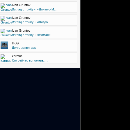
Ivan Gruntov
Взгляд с трибун. «Динамо-М...
Ivan Gruntov
Взгляд с трибун. «Лида»...
Ivan Gruntov
Взгляд с трибун. «Неман»...
IToG
Долго запрягаем
karmus
Кто сейчас вспомнит......