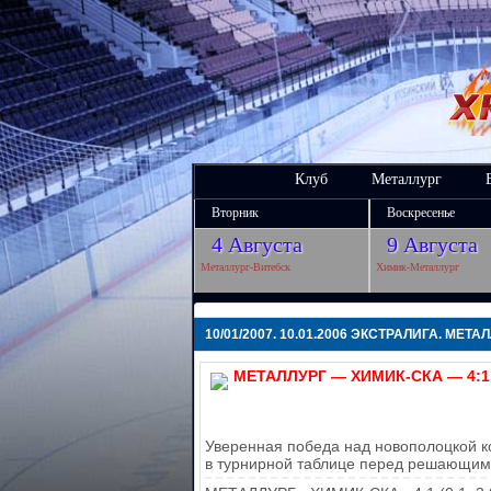
Клуб
Металлург
Вторник
Воскресенье
4 Августа
9 Августа
Металлург-Витебск
Химик-Металлург
10/01/2007. 10.01.2006 ЭКСТРАЛИГА. МЕТ
МЕТАЛЛУРГ — ХИМИК-СКА — 4:1
Уверенная победа над новополоцкой к
в турнирной таблице перед решающим