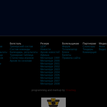
Белсталь
Резерв
Болельщикам
Партнерам
Медиа
ав
Тренерский состав
ЦОР
Форум
Спонсоры
Фото
Состав команды
Новости
Тотализатор
Тендеры
Видео
льтаты
Календарь, результаты
Архив новостей
Блоги
Коммерция
ца
Турнирная таблица
Афиша
Билеты
ков
Статистика игроков
Металлург 1999
Правила сайта
Архив по сезонам
Металлург 2000
м
Металлург 2001
Металлург 2002
Металлург 2003
Металлург 2004
Металлург 2005
Металлург 2006
Металлург 2007
Металлург 2008
programming and markup by
©rasheg