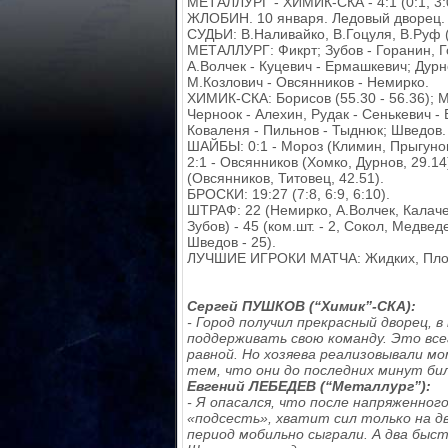
МЕТАЛЛУРГ - ХИМИК-СКА - 4:1 (0:1, 3:0
ЖЛОБИН. 10 января. Ледовый дворец. 2
СУДЬИ: В.Наливайко, В.Гоцуля, В.Руф (
МЕТАЛЛУРГ: Фикрт; Зубов - Горанин, Го
А.Волчек - Куцевич - Ермашкевич; Дурно
М.Козлович - Овсянников - Немирко.
ХИМИК-СКА: Борисов (55.30 - 56.36); Ме
Черноок - Алехин, Рудак - Сенькевич -
Коваленя - Пильнов - Тыднюк; Шведов.
ШАЙБЫ: 0:1 - Мороз (Климин, Прыгунов, 
2:1 - Овсянников (Хомко, Дурнов, 29.14)
(Овсянников, Титовец, 42.51).
БРОСКИ: 19:27 (7:8, 6:9, 6:10).
ШТРАФ: 22 (Немирко, А.Волчек, Калачев
Зубов) - 45 (ком.шт. - 2, Сокол, Медве
Шведов - 25).
ЛУЧШИЕ ИГРОКИ МАТЧА: Жидких, Плот
Сергей ПУШКОВ (“Химик”-СКА):
- Город получил прекрасный дворец, 
поддерживать свою команду. Это все
равной. Но хозяева реализовывали м
тем, что они до последних минут би
Евгений ЛЕБЕДЕВ (“Металлург”):
- Я опасался, что после напряженно
«подсесть», хватит сил только на дв
период мобильно сыграли. А два быс