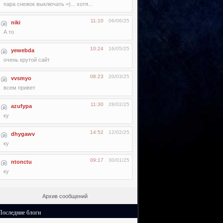
пара снежок выключать =)... хотя...
11:10
06/06/25
niki
А то
10:24
16/05/25
yewebda
очень крутой сайт
08:23
20/03/25
vvsmyo
всем привет
11:30
28/02/25
azufypa
ку
14:52
12/02/25
dhygawv
ку
09:17
30/01/25
ntonctu
ку
Архив сообщений
Последние блоги