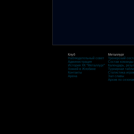
Клуб
Металлург
Наблюдательный совет
Тренерский сост
Администрация
Состав команды
История ХК "Металлург"
Календарь, резу
Хоккей в Жлобине
Турнирная табли
Контакты
Статистика игро
Арена
Зал славы
Архив по сезона