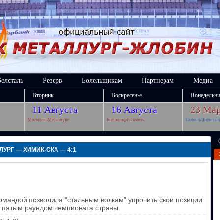
Белсталь
Резерв
Болельщикам
Партнерам
Медиа
Вторник
Воскресенье
Понедельни
11 Августа
16 Августа
23 Мар
Могилев-Металлург
Металлург-Гомель
Соболь-Белстал
АЛЛУРГ — ХИМИК-СКА — 4:1
омандой позволила "стальным волкам" упрочить свои позиции
 пятым раундом чемпионата страны.