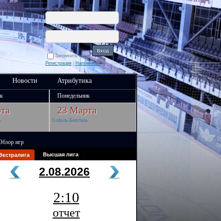
Имя пользователя:
Пароль:
Запомнить меня
Регистрация
|
Напомнить?
Новости
Атрибутика
к
Понедельник
та
23 Марта
ь
Соболь-Белсталь
Обзор игр
Высшая лига
Экстралига
2.08.2026
2:10
отчет