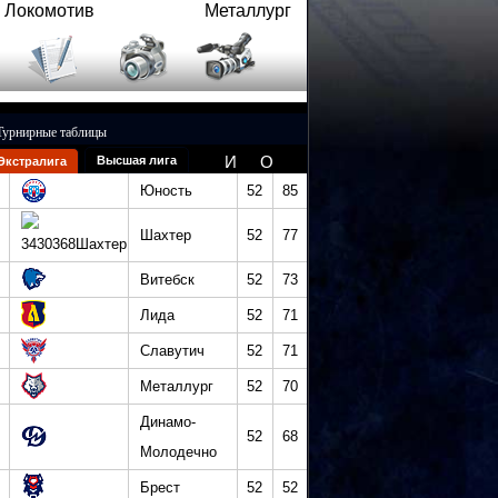
Локомотив
Металлург
Турнирные таблицы
И
О
Высшая лига
Экстралига
Юность
52
85
Шахтер
52
77
Витебск
52
73
Лида
52
71
Славутич
52
71
Металлург
52
70
Динамо-
52
68
Молодечно
Брест
52
52