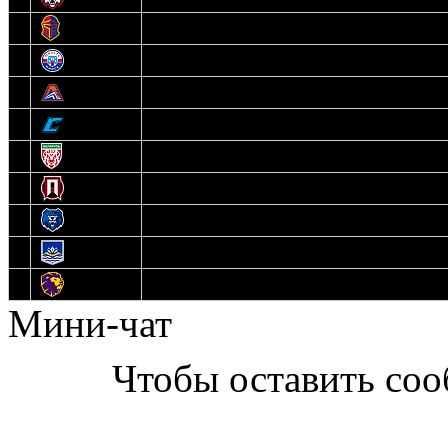
6
Рыцари
7
Юниор
8
Локо
9
Соболь
10
U17
11
Прогресс
12
Медведи
13
Нефтехимик
14
Днепровские Львы
Мини-чат
Чтобы оставить со