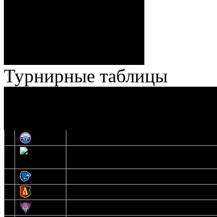
57:34 Ерохо (А. Буйницкий,
Ноздрачев), 2:10 – 57:55
Кузьменко (Веремеенко)
Броски:
18 - 30
Штраф:
14 - 35
Лучшие
Ерохо – Стефанович
игроки:
Турнирные таблицы
И
Экстралига
Высшая лига
О
1
Юность
2
Шахтер
3
Витебск
4
Лида
5
Славутич