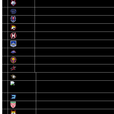
6
Металлург
7
Динамо-Молодечно
8
Брест
9
Гомель
10
Неман
11
Химик
12
Локомотив
13
Могилев
14
Авиатор
1
Белсталь
2
Ястребы
3
Динамо-Олимпик
4
U18
5
Рыси