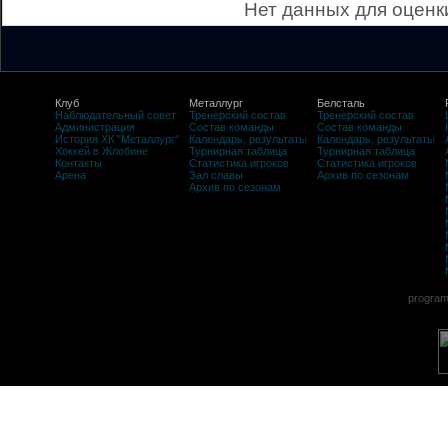
Нет данных для оценк
Клуб
Металлург
Белсталь
Наблюдательный совет
Тренерский состав
Тренерский состав
Администрация
Состав команды
Состав команды
История ХК "Металлург"
Календарь, результаты
Календарь, результаты
Хоккей в Жлобине
Турнирная таблица
Турнирная таблица
Контакты
Статистика игроков
Статистика игроков
Арена
Зал славы
Архив по сезонам
Архив по сезонам
program