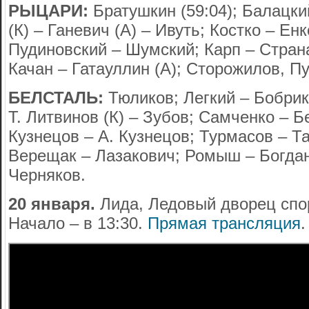
РЫЦАРИ:
Братушкин (59:04); Балацки
(К) – Ганевич (А) – Ивуть; Костко – Енк
Пудиновский – Шумский; Карп – Стран
Качан – Гатауллин (А); Сторожилов, П
БЕЛСТАЛЬ:
Тюликов; Легкий – Бобрик 
Т. Литвинов (К) – Зубов; Самченко – Б
Кузнецов – А. Кузнецов; Турмасов – Т
Верещак – Лазакович; Ромыш – Богдан
Черняков.
20 января.
Лида, Ледовый дворец спор
Начало – в 13:30.
Прямая трансляция
.