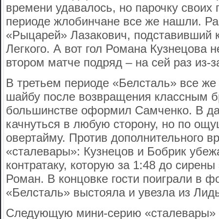
времени удавалось, но парочку своих 
периоде жлобинчане все же нашли. Ра
«Рыцарей» Лазакович, подставивший 
Легкого. А вот гол Романа Кузнецова н
втором матче подряд – на сей раз из-
В третьем периоде «Белсталь» все же
шайбу после возвращения классным б
большинстве оформил Самченко. В д
качнуться в любую сторону, но по ощ
овертайму. Против дополнительного в
«сталевары»: Кузнецов и Бобрик убеж
контратаку, которую за 1:48 до сирен
Роман. В концовке гости поиграли в фо
«Белсталь» выстояла и увезла из Лид
Следующую мини-серию «сталевары» 