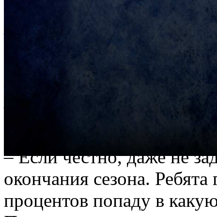
закрытия сезона.
– Шикарное было меропри
уровне, как и всегда. Был
друзьями из хоккея в неф
– Насколько неожиданн
приглашение на церемо
– Если честно, даже не за
окончания сезона. Ребята 
процентов попаду в каку