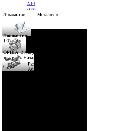
2:10
отчет
Локомотив
Металлург
Локомотив - Металлург
- 2:10 (0:5, 1:2,
1:3)
ОРША
. 2 Августа, 2026 г. .. 595 (0)
зрителей. Начало в 15:35.
Рудько, Акулов, Лабзов,
Судьи:
Абломейко
Карачун (20:00), Малков
(40:00); Каменьков (К) –
Ерохо, Бучкин –
Развадовский (А) – Борозна;
Петручик – Гордейчик,
Ноздрачев – Качан (А) –
Локомотив:
Шуринов; Игнацкий –
Гаврилович, Собко –
Спешилов – Бовин; А.
Буйницкий – Клюквин –
Литвин; Шеренков,