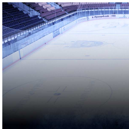
Имя пользователя:
Пароль:
Запомнить меня
Регистрация
|
Напомнить?
Клуб
Металлург
Белсталь
Резерв
Болельщикам
Партнерам