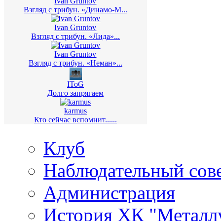
Ivan Gruntov
Взгляд с трибун. «Динамо-М...
Ivan Gruntov
Взгляд с трибун. «Лида»...
Ivan Gruntov
Взгляд с трибун. «Неман»...
IToG
Долго запрягаем
karmus
Кто сейчас вспомнит......
Клуб
Наблюдательный сов
Администрация
История ХК "Металл