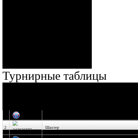
Спешилов (Борозна, Ерохо),
ГБ, 1:8 – 55:43 Веремеенко
(Кузьменко, Бодиловский),
ГБ, 1:9 – 56:03 Гришков
(Бякин, Тимирев), 2:9 –
57:34 Ерохо (А. Буйницкий,
Ноздрачев), 2:10 – 57:55
Кузьменко (Веремеенко)
Броски:
18 - 30
Штраф:
14 - 35
Лучшие
Ерохо – Стефанович
игроки:
Турнирные таблицы
И
Экстралига
Высшая лига
О
1
Юность
2
Шахтер