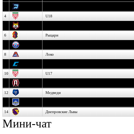
3
Динамо-Олимпик
4
U18
5
Рыси
6
Рыцари
7
Юниор
8
Локо
9
Соболь
10
U17
11
Прогресс
12
Медведи
13
Нефтехимик
14
Днепровские Львы
Мини-чат