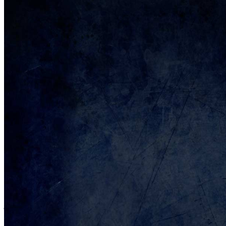
Медиа
Новости
Атрибутика
Вторник
Воскресенье
Вторник
Воскресенье
Понедельник
Понед
4 Августа
9 Августа
11 Августа
16 
Металлург-Витебск
Химик-Металлург
Могилев-Металлург
Мет
06/05/2026. Александр Т
Нападающий – о новом кон
церемонии закрытия сезон
– Поделись своими впеч