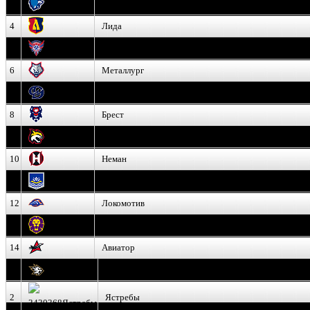
3
Витебск
4
Лида
5
Славутич
6
Металлург
7
Динамо-Молодечно
8
Брест
9
Гомель
10
Неман
11
Химик
12
Локомотив
13
Могилев
14
Авиатор
1
Белсталь
2
Ястребы