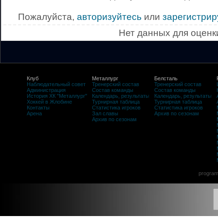
Пожалуйста,
авторизуйтесь
или
зарегистрир
Нет данных для оценк
Клуб
Металлург
Белсталь
Наблюдательный совет
Тренерский состав
Тренерский состав
Администрация
Состав команды
Состав команды
История ХК "Металлург"
Календарь, результаты
Календарь, результаты
Хоккей в Жлобине
Турнирная таблица
Турнирная таблица
Контакты
Статистика игроков
Статистика игроков
Арена
Зал славы
Архив по сезонам
Архив по сезонам
program