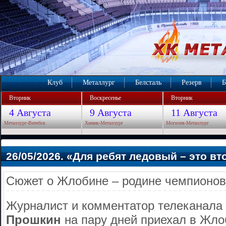
Клуб
Металлург
Белсталь
Резерв
Б
Вторник
Воскресенье
Вторник
4 Августа
9 Августа
11 Августа
Металлург-Витебск
Химик-Металлург
Могилев-Металлург
26/05/2026. «Для ребят ледовый – это в
Сюжет о Жлобине – родине чемпионов
Журналист и комментатор телеканала
Прошкин
на пару дней приехал в Жло