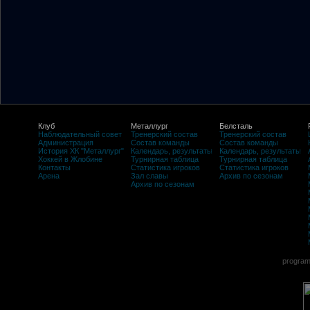
Клуб
Металлург
Белсталь
Наблюдательный совет
Тренерский состав
Тренерский состав
Администрация
Состав команды
Состав команды
История ХК "Металлург"
Календарь, результаты
Календарь, результаты
Хоккей в Жлобине
Турнирная таблица
Турнирная таблица
Контакты
Статистика игроков
Статистика игроков
Арена
Зал славы
Архив по сезонам
Архив по сезонам
program