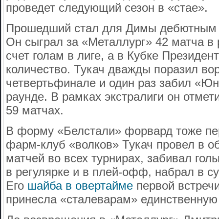
проведет следующий сезон в «стае».
Прошедший стал для Димы дебютным 
Он сыграл за «Металлург» 42 матча в 
счет голам в лиге, а в Кубке Президен
количество. Тукач дважды поразил во
четвертьфинале и один раз забил «Юн
раунде. В рамках экстралиги он отмети
59 матчах.
В форму «Белстали» форвард тоже пе
фарм-клуб «волков» Тукач провел в о
матчей во всех турнирах, забивал гол
в регулярке и в плей-офф, набрал в су
Его
шайба в овертайме
первой встреч
принесла «сталеварам» единственную 