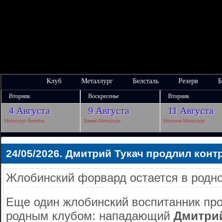
Клуб
Металлург
Белсталь
Резерв
Б
Вторник
Воскресенье
Вторник
4 Августа
9 Августа
11 Августа
Металлург-Витебск
Химик-Металлург
Могилев-Металлург
24/05/2026. Дмитрий Тукач продлил конт
Жлобинский форвард остается в родно
Еще один жлобинский воспитанник про
родным клубом: нападающий
Дмитрий