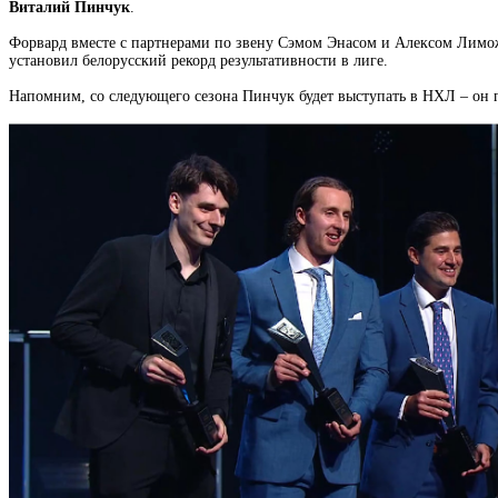
Виталий Пинчук
.
Форвард вместе с партнерами по звену Сэмом Энасом и Алексом Лиможе
установил белорусский рекорд результативности в лиге.
Напомним, со следующего сезона Пинчук будет выступать в НХЛ – он 