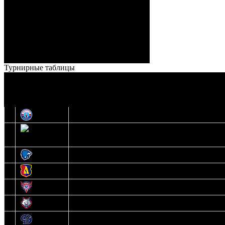
Ноздрачев), 2:10 – 57:55
Кузьменко (Веремеенко)
Броски:
18 - 30
Штраф:
14 - 35
Лучшие
Ерохо – Стефанович
игроки:
Турнирные таблицы
И
Экстралига
О
Высшая лига
1
Юность
2
Шахтер
3
Витебск
4
Лида
5
Славутич
6
Металлург
7
Динамо-Молодечно