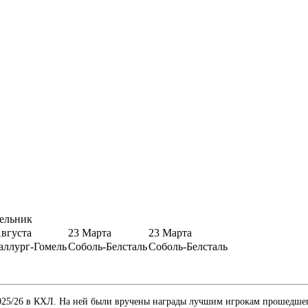
ельник
Августа
23 Марта
23 Марта
аллург-Гомель
Соболь-Белсталь
Соболь-Белсталь
2025/26 в КХЛ. На ней были вручены награды лучшим игрокам прошедше