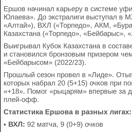
Ершов начинал карьеру в системе уф
Юлаева». До экстралиги выступал в М
«Алтай»), ВХЛ («Торпедо», АКМ, «Бура
Казахстана («Торпедо», «Бейбарыс», «
Выигрывал Кубок Казахстана в составе
и становился бронзовым призером чем
«Бейбарысом» (2022/23).
Прошлый сезон провел в «Лиде». Отыг
которых набрал 20 (5+15) очков при п
«+18». Помог «рыцарям» впервые за д
плей-офф.
Статистика Ершова в разных лигах:
▪️
ВХЛ:
92 матча, 9 (0+9) очков