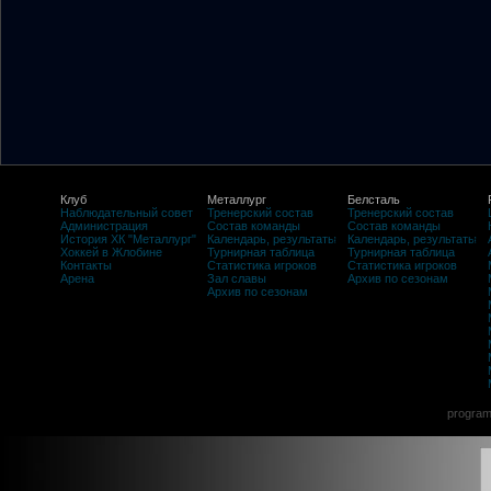
Клуб
Металлург
Белсталь
Наблюдательный совет
Тренерский состав
Тренерский состав
Администрация
Состав команды
Состав команды
История ХК "Металлург"
Календарь, результаты
Календарь, результаты
Хоккей в Жлобине
Турнирная таблица
Турнирная таблица
Контакты
Статистика игроков
Статистика игроков
Арена
Зал славы
Архив по сезонам
Архив по сезонам
program