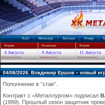
Клуб
Металлург
Белсталь
Резерв
Б
Вторник
Воскресенье
Вторник
4 Августа
9 Августа
11 Августа
Металлург-Витебск
Химик-Металлург
Могилев-Металлург
04/06/2026. Владимир Ершов – новый иг
Пополнение в "стае".
Контракт с «Металлургом» подписал
В
(1999). Прошлый сезон защитник прове