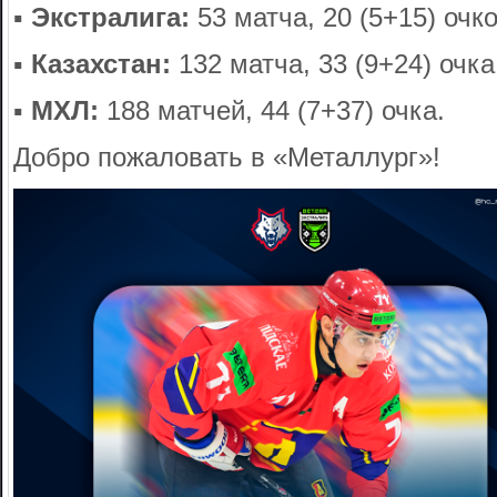
▪️
Экстралига:
53 матча, 20 (5+15) очк
▪️
Казахстан:
132 матча, 33 (9+24) очка
▪️
МХЛ:
188 матчей, 44 (7+37) очка.
Добро пожаловать в «Металлург»!