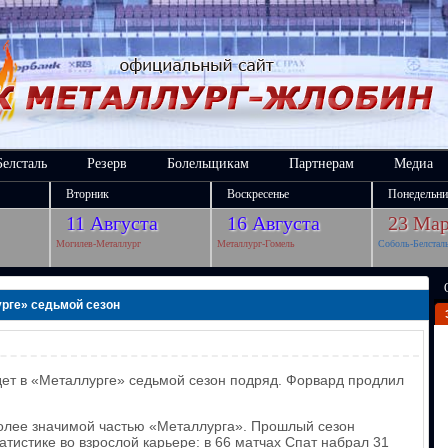
Белсталь
Резерв
Болельщикам
Партнерам
Медиа
Вторник
Воскресенье
Понедельни
11 Августа
16 Августа
23 Мар
Могилев-Металлург
Металлург-Гомель
Соболь-Белстал
урге» седьмой сезон
ет в «Металлурге» седьмой сезон подряд. Форвард продлил
более значимой частью «Металлурга». Прошлый сезон
тистике во взрослой карьере: в 66 матчах Спат набрал 31