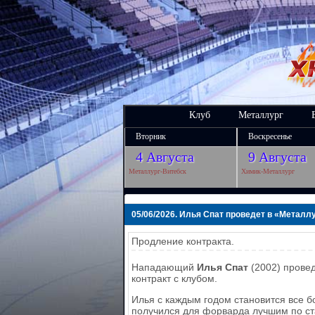
Клуб
Металлург
Вторник
Воскресенье
4 Августа
9 Августа
Металлург-Витебск
Химик-Металлург
05/06/2026. Илья Спат проведет в «Металл
Продление контракта.
Нападающий
Илья Спат
(2002) провед
контракт с клубом.
Илья с каждым годом становится все 
получился для форварда лучшим по ста