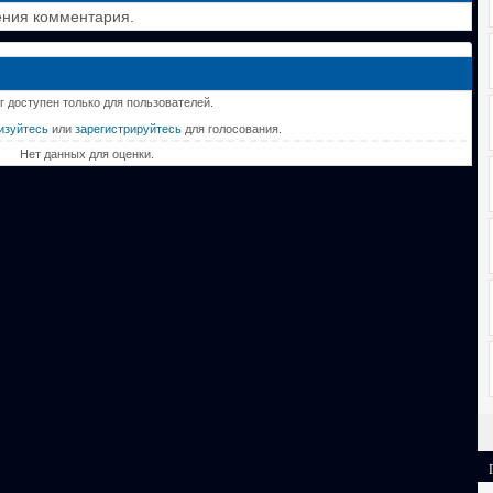
ения комментария.
г доступен только для пользователей.
изуйтесь
или
зарегистрируйтесь
для голосования.
Нет данных для оценки.