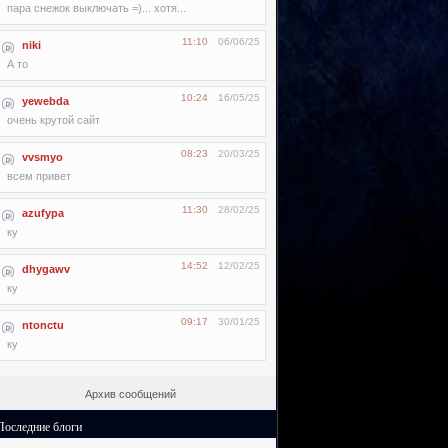
пара снежок выключать =)... хотя...
11:10
06/06/25
niki
А то
10:24
16/05/25
yewebda
очень крутой сайт
08:23
20/03/25
vvsmyo
всем привет
11:30
28/02/25
azufypa
ку
14:52
12/02/25
dhygawv
ку
09:17
30/01/25
ntonctu
ку
Архив сообщений
Последние блоги