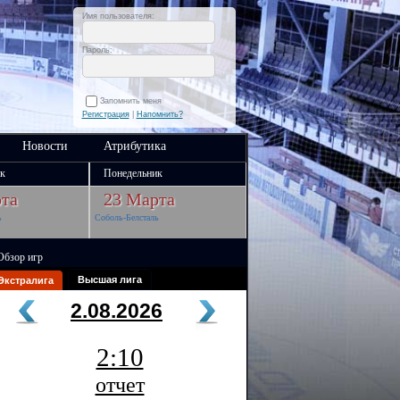
Имя пользователя:
Пароль:
Запомнить меня
Регистрация
|
Напомнить?
Новости
Атрибутика
к
Понедельник
та
23 Марта
ь
Соболь-Белсталь
Обзор игр
Высшая лига
Экстралига
2.08.2026
2:10
отчет