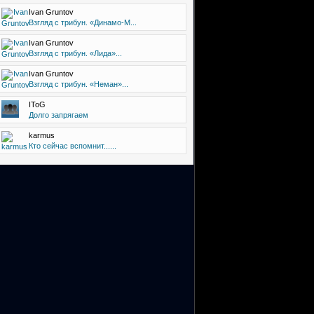
Ivan Gruntov
Взгляд с трибун. «Динамо-М...
Ivan Gruntov
Взгляд с трибун. «Лида»...
Ivan Gruntov
Взгляд с трибун. «Неман»...
IToG
Долго запрягаем
karmus
Кто сейчас вспомнит......