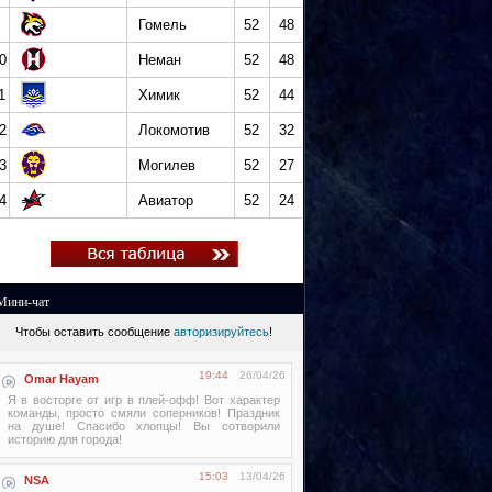
Гомель
52
48
0
Неман
52
48
1
Химик
52
44
2
Локомотив
52
32
3
Могилев
52
27
4
Авиатор
52
24
Мини-чат
Чтобы оставить сообщение
авторизируйтесь
!
19:44
26/04/26
Omar Hayam
Я в восторге от игр в плей-офф! Вот характер
команды, просто смяли соперников! Праздник
на душе! Спасибо хлопцы! Вы сотворили
историю для города!
15:03
13/04/26
NSA