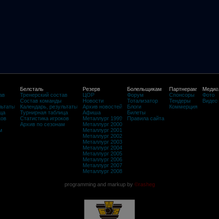
Белсталь
Резерв
Болельщикам
Партнерам
Медиа
ав
Тренерский состав
ЦОР
Форум
Спонсоры
Фото
Состав команды
Новости
Тотализатор
Тендеры
Видео
льтаты
Календарь, результаты
Архив новостей
Блоги
Коммерция
ца
Турнирная таблица
Афиша
Билеты
ков
Статистика игроков
Металлург 1999
Правила сайта
Архив по сезонам
Металлург 2000
м
Металлург 2001
Металлург 2002
Металлург 2003
Металлург 2004
Металлург 2005
Металлург 2006
Металлург 2007
Металлург 2008
programming and markup by
©rasheg