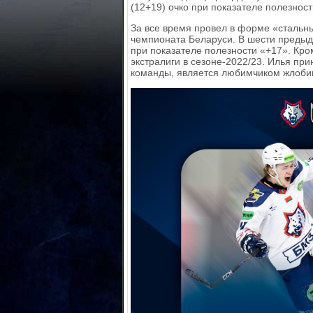
(12+19) очко при показателе полезнос
За все время провел в форме «стальны
чемпионата Беларуси. В шести предыд
при показателе полезности «+17». Кр
экстралиги в сезоне‑2022/23. Илья при
команды, является любимчиком жлоби