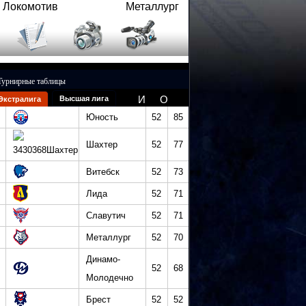
Локомотив
Металлург
Турнирные таблицы
И
О
Высшая лига
Экстралига
Юность
52
85
Шахтер
52
77
Витебск
52
73
Лида
52
71
Славутич
52
71
Металлург
52
70
Динамо-
52
68
Молодечно
Брест
52
52