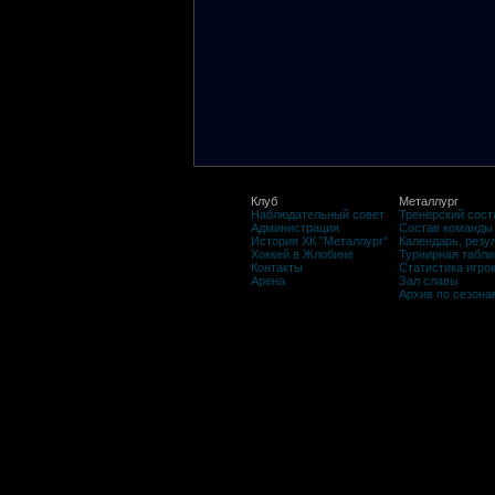
Клуб
Металлург
Наблюдательный совет
Тренерский сост
Администрация
Состав команды
История ХК "Металлург"
Календарь, резу
Хоккей в Жлобине
Турнирная табли
Контакты
Статистика игро
Арена
Зал славы
Архив по сезона