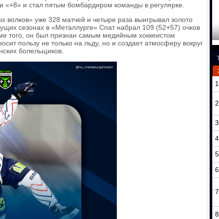
ти «+8» и стал пятым бомбардиром команды в регулярке.
х волков» уже 328 матчей и четыре раза выигрывал золото
ущих сезонах в «Металлурге» Спат набрал 109 (52+57) очков
оме того, он был признан самым медийным хоккеистом
носит пользу не только на льду, но и создает атмосферу вокруг
нских болельщиков.
1
2
3
4
5
6
7
8