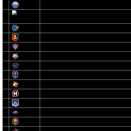
1
Юность
2
Шахтер
3
Витебск
4
Лида
5
Славутич
6
Металлург
7
Динамо-Молодечно
8
Брест
9
Гомель
10
Неман
11
Химик
12
Локомотив
13
Могилев