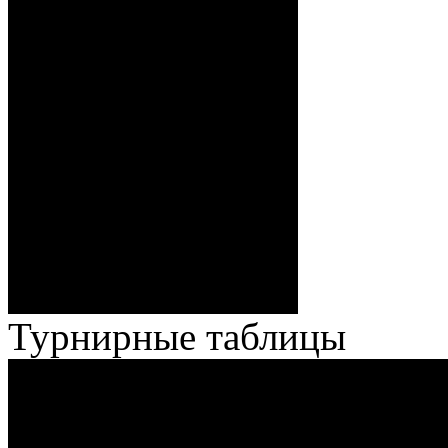
Павлов (Кузьменко), ГБ2, 0:6
– 34:40 Гришков (Бякин,
Волченков), 0:7 – 35:18
Броски:
Стефанович (Кузьменко,
Веремеенко), 1:7 – 38:08
Спешилов (Борозна, Ерохо),
ГБ, 1:8 – 55:43 Веремеенко
(Кузьменко, Бодиловский),
ГБ, 1:9 – 56:03 Гришков
(Бякин, Тимирев), 2:9 –
57:34 Ерохо (А. Буйницкий,
Ноздрачев), 2:10 – 57:55
Кузьменко (Веремеенко)
Броски:
18 - 30
Штраф:
14 - 35
Лучшие
Ерохо – Стефанович
игроки:
Турнирные таблицы
И
Экстралига
Высшая лига
О