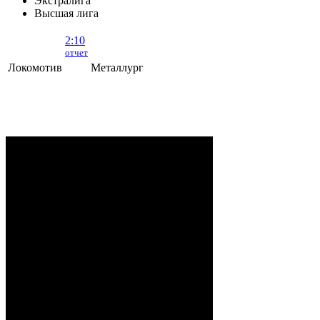
Экстралига
Высшая лига
2:10
отчет
Локомотив
Металлург
Локомотив - Металлург
- 2:10 (0:5, 1:2,
1:3)
ОРША
. 2 Августа, 2026 г. .. 595 (0)
зрителей. Начало в 15:35.
Рудько, Акулов, Лабзов,
Судьи:
Абломейко
Карачун (20:00), Малков
(40:00); Каменьков (К) –
Ерохо, Бучкин –
Развадовский (А) – Борозна;
Петручик – Гордейчик,
Ноздрачев – Качан (А) –