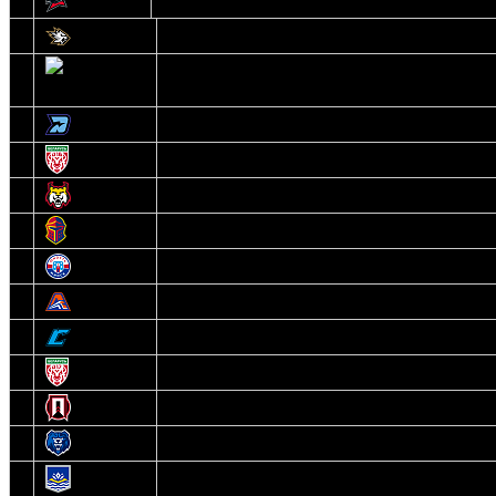
14
Авиатор
1
Белсталь
2
Ястребы
3
Динамо-Олимпик
4
U18
5
Рыси
6
Рыцари
7
Юниор
8
Локо
9
Соболь
10
U17
11
Прогресс
12
Медведи
13
Нефтехимик