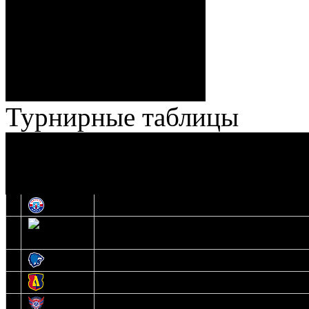
57:34 Ерохо (А. Буйницкий,
Ноздрачев), 2:10 – 57:55
Кузьменко (Веремеенко)
Броски:
18 - 30
Штраф:
14 - 35
Лучшие
Ерохо – Стефанович
игроки:
Турнирные таблицы
И
Экстралига
Высшая лига
О
1
Юность
2
Шахтер
3
Витебск
4
Лида
5
Славутич