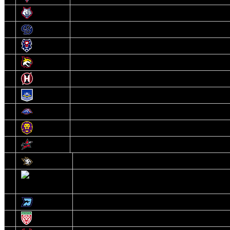
6
Металлург
7
Динамо-Молодечно
8
Брест
9
Гомель
10
Неман
11
Химик
12
Локомотив
13
Могилев
14
Авиатор
1
Белсталь
2
Ястребы
3
Динамо-Олимпик
4
U18