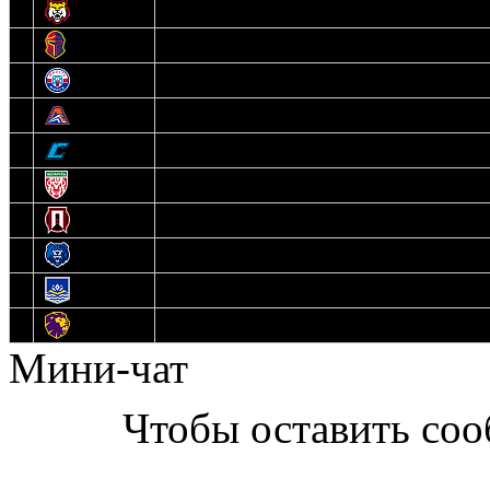
5
Рыси
6
Рыцари
7
Юниор
8
Локо
9
Соболь
10
U17
11
Прогресс
12
Медведи
13
Нефтехимик
14
Днепровские Львы
Мини-чат
Чтобы оставить со