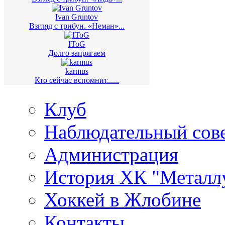
Ivan Gruntov
Взгляд с трибун. «Неман»...
IToG
Долго запрягаем
karmus
Кто сейчас вспомнит......
Клуб
Наблюдательный сов
Администрация
История ХК "Металл
Хоккей в Жлобине
Контакты