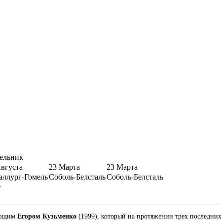
ельник
Августа
23 Марта
23 Марта
аллург-Гомель
Соболь-Белсталь
Соболь-Белсталь
»
дающим
Егором Кузьменко
(1999), который на протяжении трех последних