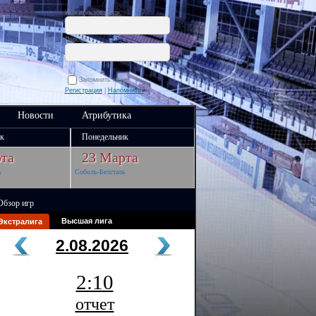
Имя пользователя:
Пароль:
Запомнить меня
Регистрация
|
Напомнить?
Новости
Атрибутика
к
Понедельник
та
23 Марта
ь
Соболь-Белсталь
Обзор игр
Высшая лига
Экстралига
2.08.2026
2:10
отчет