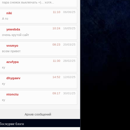
пара снежок выключать =)... хотя...
11:10
06/06/25
niki
А то
10:24
16/05/25
yewebda
очень крутой сайт
08:23
20/03/25
vvsmyo
всем привет
11:30
28/02/25
azufypa
ку
14:52
12/02/25
dhygawv
ку
09:17
30/01/25
ntonctu
ку
Архив сообщений
Последние блоги