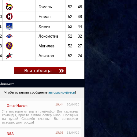
Гомель
52
48
0
Неман
52
48
1
Химик
52
44
2
Локомотив
52
32
3
Могилев
52
27
4
Авиатор
52
24
Мини-чат
Чтобы оставить сообщение
авторизируйтесь
!
19:44
26/04/26
Omar Hayam
Я в восторге от игр в плей-офф! Вот характер
команды, просто смяли соперников! Праздник
на душе! Спасибо хлопцы! Вы сотворили
историю для города!
15:03
13/04/26
NSA