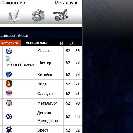
Локомотив
Металлург
Турнирные таблицы
И
О
Высшая лига
Экстралига
Юность
52
85
Шахтер
52
77
Витебск
52
73
Лида
52
71
Славутич
52
71
Металлург
52
70
Динамо-
52
68
Молодечно
Брест
52
52