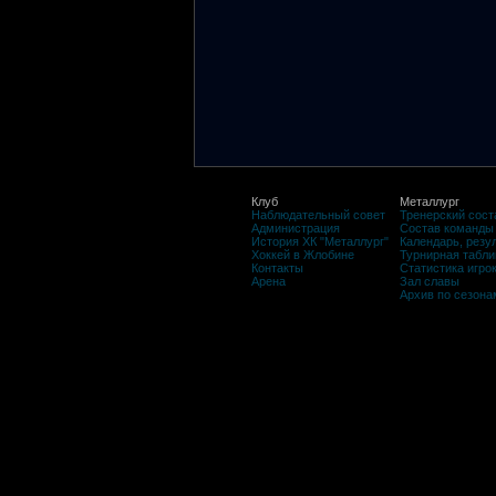
Клуб
Металлург
Наблюдательный совет
Тренерский сост
Администрация
Состав команды
История ХК "Металлург"
Календарь, резу
Хоккей в Жлобине
Турнирная табли
Контакты
Статистика игро
Арена
Зал славы
Архив по сезона