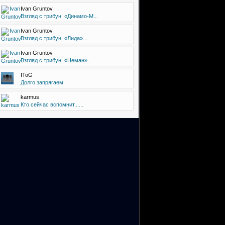
Ivan Gruntov
Взгляд с трибун. «Динамо-М...
Ivan Gruntov
Взгляд с трибун. «Лида»...
Ivan Gruntov
Взгляд с трибун. «Неман»...
IToG
Долго запрягаем
karmus
Кто сейчас вспомнит......