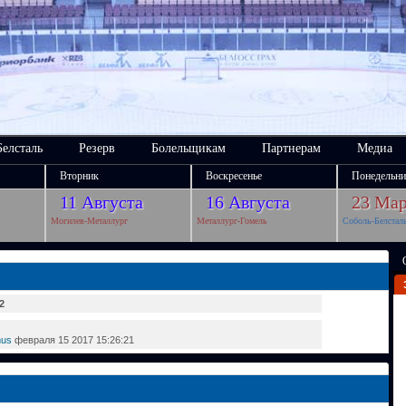
Белсталь
Резерв
Болельщикам
Партнерам
Медиа
Вторник
Воскресенье
Понедельни
11 Августа
16 Августа
23 Мар
Могилев-Металлург
Металлург-Гомель
Соболь-Белстал
2
mus
февраля 15 2017 15:26:21