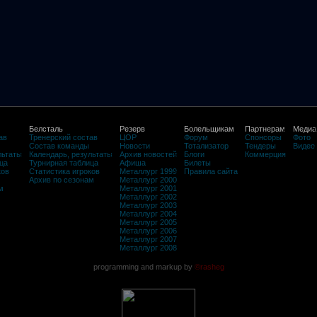
Белсталь
Резерв
Болельщикам
Партнерам
Медиа
ав
Тренерский состав
ЦОР
Форум
Спонсоры
Фото
Состав команды
Новости
Тотализатор
Тендеры
Видео
льтаты
Календарь, результаты
Архив новостей
Блоги
Коммерция
ца
Турнирная таблица
Афиша
Билеты
ков
Статистика игроков
Металлург 1999
Правила сайта
Архив по сезонам
Металлург 2000
м
Металлург 2001
Металлург 2002
Металлург 2003
Металлург 2004
Металлург 2005
Металлург 2006
Металлург 2007
Металлург 2008
programming and markup by
©rasheg