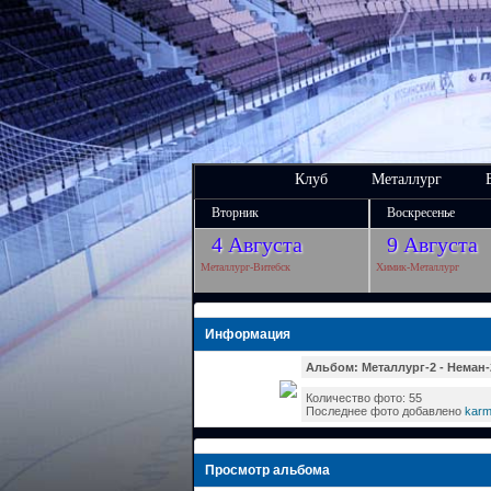
Клуб
Металлург
Вторник
Воскресенье
4 Августа
9 Августа
Металлург-Витебск
Химик-Металлург
Информация
Альбом: Металлург-2 - Неман-
Количество фото: 55
Последнее фото добавлено
kar
Просмотр альбома