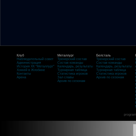
Клуб
Металлург
Белсталь
Наблюдательный совет
Тренерский состав
Тренерский состав
Администрация
Состав команды
Состав команды
История ХК "Металлург"
Календарь, результаты
Календарь, результаты
Хоккей в Жлобине
Турнирная таблица
Турнирная таблица
Контакты
Статистика игроков
Статистика игроков
Арена
Зал славы
Архив по сезонам
Архив по сезонам
program