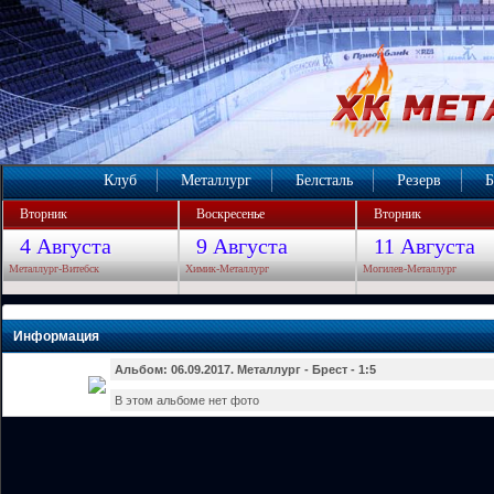
Клуб
Металлург
Белсталь
Резерв
Б
Вторник
Воскресенье
Вторник
4 Августа
9 Августа
11 Августа
Металлург-Витебск
Химик-Металлург
Могилев-Металлург
Информация
Альбом: 06.09.2017. Металлург - Брест - 1:5
В этом альбоме нет фото