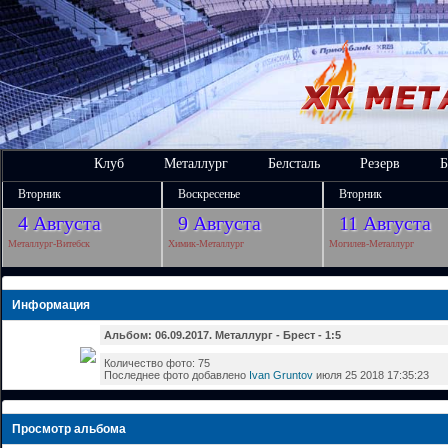
Клуб
Металлург
Белсталь
Резерв
Б
Вторник
Воскресенье
Вторник
4 Августа
9 Августа
11 Августа
Металлург-Витебск
Химик-Металлург
Могилев-Металлург
Информация
Альбом: 06.09.2017. Металлург - Брест - 1:5
Количество фото: 75
Последнее фото добавлено
Ivan Gruntov
июля 25 2018 17:35:23
Просмотр альбома