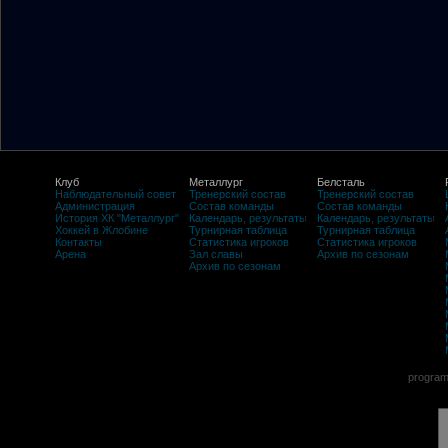
Клуб
Металлург
Белсталь
Наблюдательный совет
Тренерский состав
Тренерский состав
Администрация
Состав команды
Состав команды
История ХК "Металлург"
Календарь, результаты
Календарь, результаты
Хоккей в Жлобине
Турнирная таблица
Турнирная таблица
Контакты
Статистика игроков
Статистика игроков
Арена
Зал славы
Архив по сезонам
Архив по сезонам
program