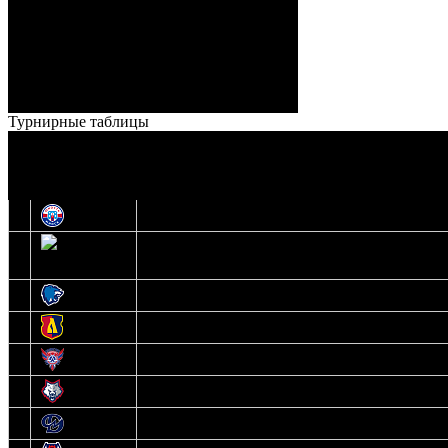
Кузьменко (Веремеенко)
Броски:
18 - 30
Штраф:
14 - 35
Лучшие
Ерохо – Стефанович
игроки:
Турнирные таблицы
И
Экстралига
О
Высшая лига
1
Юность
2
Шахтер
3
Витебск
4
Лида
5
Славутич
6
Металлург
7
Динамо-Молодечно