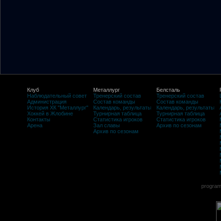
Клуб
Металлург
Белсталь
Наблюдательный совет
Тренерский состав
Тренерский состав
Администрация
Состав команды
Состав команды
История ХК "Металлург"
Календарь, результаты
Календарь, результаты
Хоккей в Жлобине
Турнирная таблица
Турнирная таблица
Контакты
Статистика игроков
Статистика игроков
Арена
Зал славы
Архив по сезонам
Архив по сезонам
program