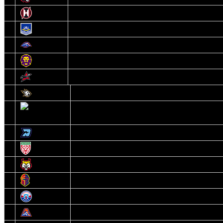
10
Неман
11
Химик
12
Локомотив
13
Могилев
14
Авиатор
1
Белсталь
2
Ястребы
3
Динамо-Олимпик
4
U18
5
Рыси
6
Рыцари
7
Юниор
8
Локо