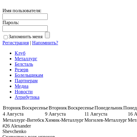
Имя пользователя:
Пароль:
Запомнить меня
Регистрация
|
Напомнить?
Клуб
Металлург
Белсталь
Резерв
Болельщикам
Партнерам
Медиа
Новости
Атрибутика
Вторник
Воскресенье
Вторник
Воскресенье
Понедельник
Понед
4 Августа
9 Августа
11 Августа
16 
Металлург-Витебск
Химик-Металлург
Могилев-Металлург
Мет
#26 Alexander
Shevchenko
Статистика всех игроков