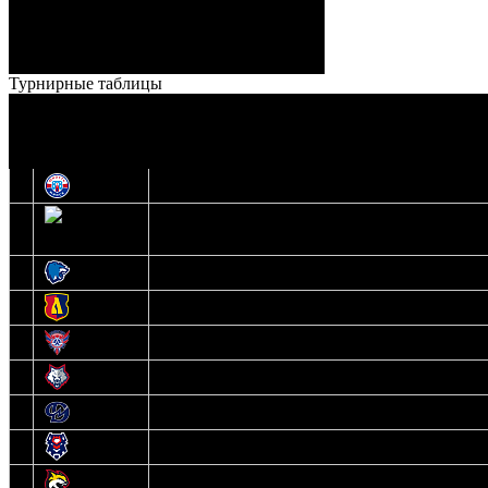
Штраф:
14 - 35
Лучшие
Ерохо – Стефанович
игроки:
Турнирные таблицы
И
Экстралига
О
Высшая лига
1
Юность
2
Шахтер
3
Витебск
4
Лида
5
Славутич
6
Металлург
7
Динамо-Молодечно
8
Брест
9
Гомель