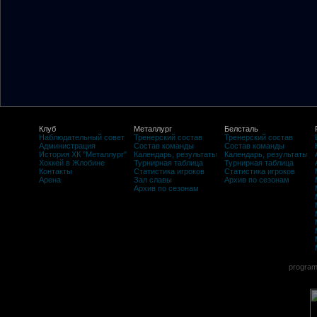
Клуб
Металлург
Белсталь
Наблюдательный совет
Тренерский состав
Тренерский состав
Администрация
Состав команды
Состав команды
История ХК "Металлург"
Календарь, результаты
Календарь, результаты
Хоккей в Жлобине
Турнирная таблица
Турнирная таблица
Контакты
Статистика игроков
Статистика игроков
Арена
Зал славы
Архив по сезонам
Архив по сезонам
program