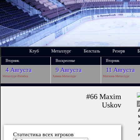
Клуб
Металлург
Белсталь
Резерв
Б
Вторник
Воскресенье
Вторник
4 Августа
9 Августа
11 Августа
Металлург-Витебск
Химик-Металлург
Могилев-Металлург
#66 Maxim
Uskov
Х
Статистика всех игроков
Р