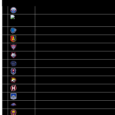
О
1
Юность
2
Шахтер
3
Витебск
4
Лида
5
Славутич
6
Металлург
7
Динамо-Молодечно
8
Брест
9
Гомель
10
Неман
11
Химик
12
Локомотив
13
Могилев