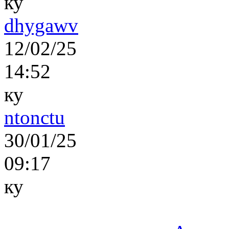
ку
dhygawv
12/02/25
14:52
ку
ntonctu
30/01/25
09:17
ку