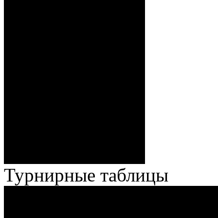
Волченков), 0:5 – 19:39 И.
Павлов (Кузьменко), ГБ2, 0:6
– 34:40 Гришков (Бякин,
Волченков), 0:7 – 35:18
Броски:
Стефанович (Кузьменко,
Веремеенко), 1:7 – 38:08
Спешилов (Борозна, Ерохо),
ГБ, 1:8 – 55:43 Веремеенко
(Кузьменко, Бодиловский),
ГБ, 1:9 – 56:03 Гришков
(Бякин, Тимирев), 2:9 –
57:34 Ерохо (А. Буйницкий,
Ноздрачев), 2:10 – 57:55
Кузьменко (Веремеенко)
Броски:
18 - 30
Штраф:
14 - 35
Лучшие
Ерохо – Стефанович
игроки:
Турнирные таблицы
И
Экстралига
Высшая лига