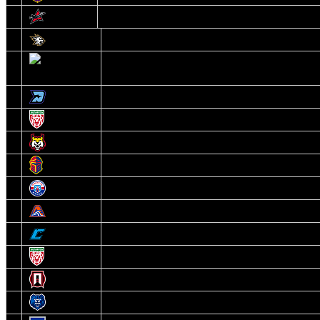
14
Авиатор
1
Белсталь
2
Ястребы
3
Динамо-Олимпик
4
U18
5
Рыси
6
Рыцари
7
Юниор
8
Локо
9
Соболь
10
U17
11
Прогресс
12
Медведи