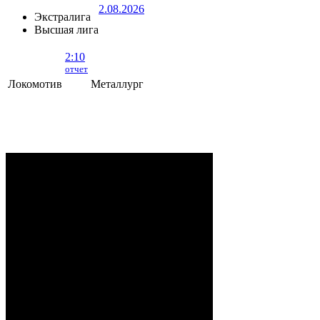
2.08.2026
Экстралига
Высшая лига
2:10
отчет
Локомотив
Металлург
Локомотив - Металлург
- 2:10 (0:5, 1:2,
1:3)
ОРША
. 2 Августа, 2026 г. .. 595 (0)
зрителей. Начало в 15:35.
Рудько, Акулов, Лабзов,
Судьи:
Абломейко
Карачун (20:00), Малков
(40:00); Каменьков (К) –
Ерохо, Бучкин –
Развадовский (А) – Борозна;
Петручик – Гордейчик,