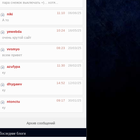
пара снежок выключать =)... хотя...
11:10
06/06/25
niki
А то
10:24
16/05/25
yewebda
очень крутой сайт
08:23
20/03/25
vvsmyo
всем привет
11:30
28/02/25
azufypa
ку
14:52
12/02/25
dhygawv
ку
09:17
30/01/25
ntonctu
ку
Архив сообщений
Последние блоги