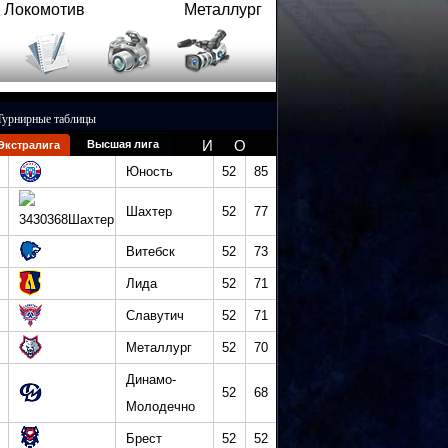
Локомотив
Металлург
Турнирные таблицы
И
О
Высшая лига
Экстралига
Юность
52
85
Шахтер
52
77
Витебск
52
73
Лида
52
71
Славутич
52
71
Металлург
52
70
Динамо-
52
68
Молодечно
Брест
52
52