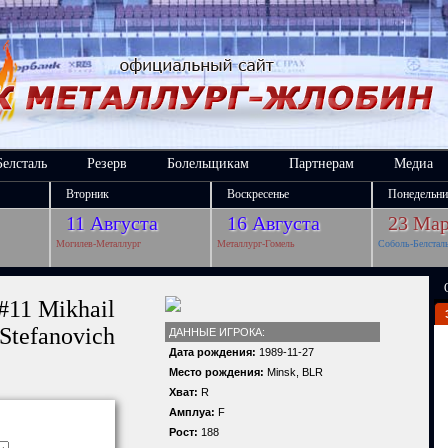
Белсталь
Резерв
Болельщикам
Партнерам
Медиа
Вторник
Воскресенье
Понедельни
11 Августа
16 Августа
23 Мар
Могилев-Металлург
Металлург-Гомель
Соболь-Белстал
#11 Mikhail
Stefanovich
ДАННЫЕ ИГРОКА:
Дата рождения:
1989-11-27
Место рождения:
Minsk, BLR
Хват:
R
Амплуа:
F
Рост:
188