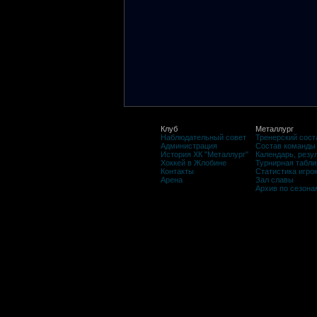
Клуб
Металлург
Наблюдательный совет
Тренерский сост
Администрация
Состав команды
История ХК "Металлург"
Календарь, резу
Хоккей в Жлобине
Турнирная табли
Контакты
Статистика игро
Арена
Зал славы
Архив по сезона