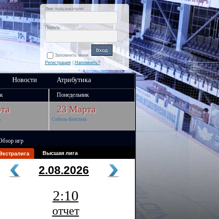
Имя пользователя:
Пароль:
Запомнить меня
Регистрация
|
Напомнить?
Новости
Атрибутика
к
Понедельник
та
23 Марта
ь
Соболь-Белсталь
Обзор игр
Высшая лига
Экстралига
2.08.2026
2:10
отчет