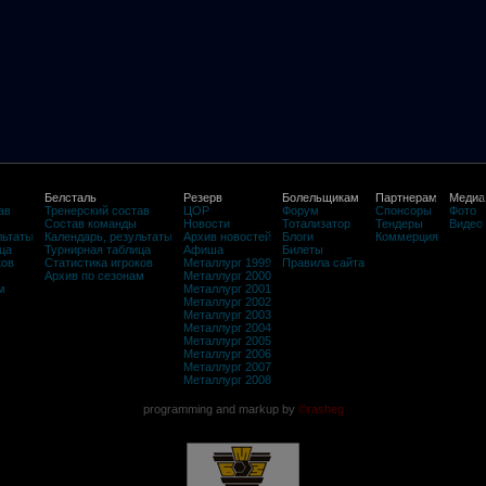
Белсталь
Резерв
Болельщикам
Партнерам
Медиа
ав
Тренерский состав
ЦОР
Форум
Спонсоры
Фото
Состав команды
Новости
Тотализатор
Тендеры
Видео
льтаты
Календарь, результаты
Архив новостей
Блоги
Коммерция
ца
Турнирная таблица
Афиша
Билеты
ков
Статистика игроков
Металлург 1999
Правила сайта
Архив по сезонам
Металлург 2000
м
Металлург 2001
Металлург 2002
Металлург 2003
Металлург 2004
Металлург 2005
Металлург 2006
Металлург 2007
Металлург 2008
programming and markup by
©rasheg