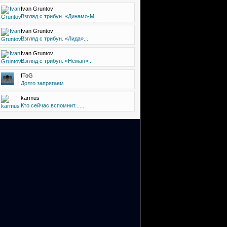
Ivan Gruntov
Взгляд с трибун. «Динамо-М...
Ivan Gruntov
Взгляд с трибун. «Лида»...
Ivan Gruntov
Взгляд с трибун. «Неман»...
IToG
Долго запрягаем
karmus
Кто сейчас вспомнит......