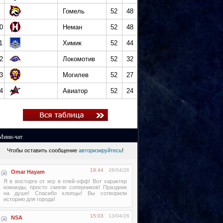
Гомель
52
48
0
Неман
52
48
1
Химик
52
44
2
Локомотив
52
32
3
Могилев
52
27
4
Авиатор
52
24
Мини-чат
Чтобы оставить сообщение
авторизируйтесь
!
19:44
26/04/26
Omar Hayam
Я в восторге от игр в плей-офф! Вот характер
команды, просто смяли соперников! Праздник
на душе! Спасибо хлопцы! Вы сотворили
историю для города!
15:03
13/04/26
NSA