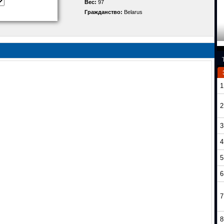
Вес:
97
Гражданство:
Belarus
1
2
3
4
5
6
7
8