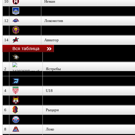
10
Неман
11
Химик
12
Локомотив
13
Могилев
14
Авиатор
1
Белсталь
2
Ястребы
3
Динамо-Олимпик
4
U18
5
Рыси
6
Рыцари
7
Юниор
8
Локо