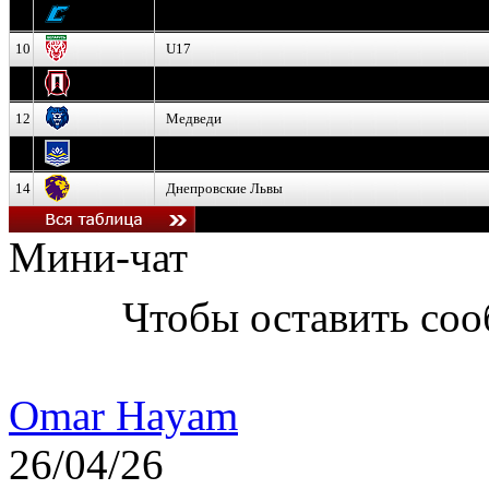
9
Соболь
10
U17
11
Прогресс
12
Медведи
13
Нефтехимик
14
Днепровские Львы
Мини-чат
Чтобы оставить со
Omar Hayam
26/04/26