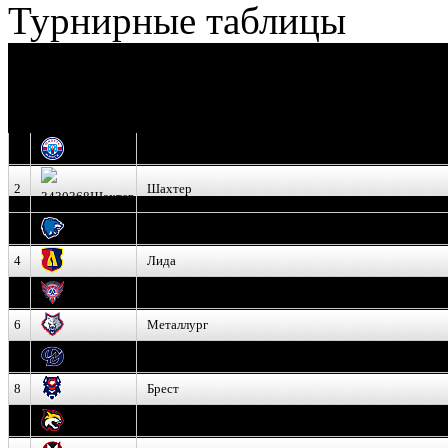
Турнирные таблицы
И
Экстралига
Высшая лига
О
1
Юность
2
Шахтер
3
Витебск
4
Лида
5
Славутич
6
Металлург
7
Динамо-Молодечно
8
Брест
9
Гомель