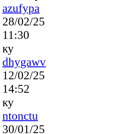
azufypa
28/02/25
11:30
ку
dhygawv
12/02/25
14:52
ку
ntonctu
30/01/25