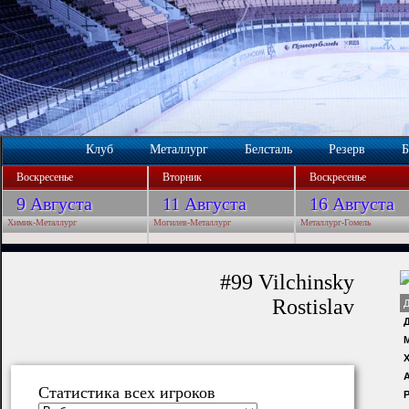
Клуб
Металлург
Белсталь
Резерв
Б
Воскресенье
Вторник
Воскресенье
9 Августа
11 Августа
16 Августа
Химик-Металлург
Могилев-Металлург
Металлург-Гомель
#99 Vilchinsky
Rostislav
Х
Статистика всех игроков
Р