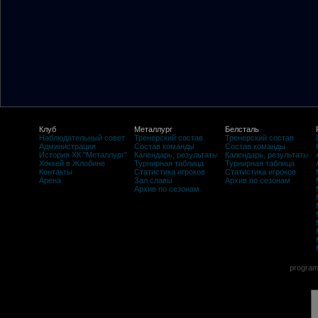
Клуб
Металлург
Белсталь
Наблюдательный совет
Тренерский состав
Тренерский состав
Администрация
Состав команды
Состав команды
История ХК "Металлург"
Календарь, результаты
Календарь, результаты
Хоккей в Жлобине
Турнирная таблица
Турнирная таблица
Контакты
Статистика игроков
Статистика игроков
Арена
Зал славы
Архив по сезонам
Архив по сезонам
program