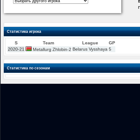
В
Статистика игрока
S
Team
League
GP
2020-21
Belarus Vysshaya
5
Metallurg Zhlobin-2
Статистика по сезонам