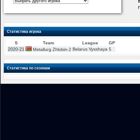
В
Статистика игрока
S
Team
League
GP
2020-21
Belarus Vysshaya
5
Metallurg Zhlobin-2
Статистика по сезонам