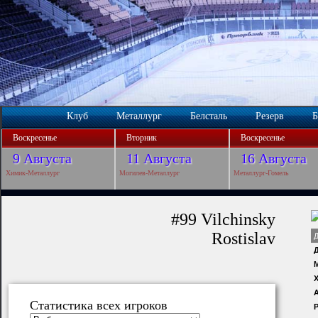
Клуб
Металлург
Белсталь
Резерв
Б
Воскресенье
Вторник
Воскресенье
9 Августа
11 Августа
16 Августа
Химик-Металлург
Могилев-Металлург
Металлург-Гомель
#99 Vilchinsky
Rostislav
Х
Статистика всех игроков
Р