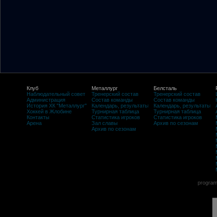
Клуб
Металлург
Белсталь
Наблюдательный совет
Тренерский состав
Тренерский состав
Администрация
Состав команды
Состав команды
История ХК "Металлург"
Календарь, результаты
Календарь, результаты
Хоккей в Жлобине
Турнирная таблица
Турнирная таблица
Контакты
Статистика игроков
Статистика игроков
Арена
Зал славы
Архив по сезонам
Архив по сезонам
program