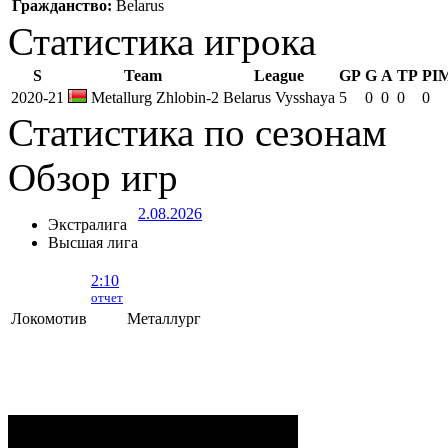
Гражданство:
Belarus
Статистика игрока
S
Team
League
GP
G
A
TP
PI
2020-21
Metallurg Zhlobin-2
Belarus Vysshaya
5
0
0
0
0
Статистика по сезонам
Обзор игр
2.08.2026
Экстралига
Высшая лига
2:10
отчет
Локомотив
Металлург
Локомотив - Металлург
- 2:10 (0:5, 1:2,