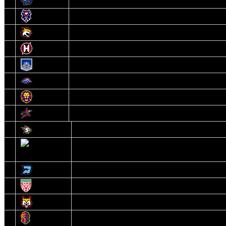
7
Динамо-Молодечно
8
Брест
9
Гомель
10
Неман
11
Химик
12
Локомотив
13
Могилев
14
Авиатор
1
Белсталь
2
Ястребы
3
Динамо-Олимпик
4
U18
5
Рыси
6
Рыцари