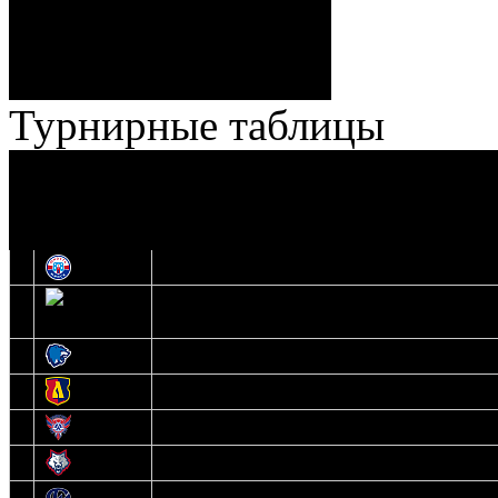
Броски:
18 - 30
Штраф:
14 - 35
Лучшие
Ерохо – Стефанович
игроки:
Турнирные таблицы
И
Экстралига
Высшая лига
О
1
Юность
2
Шахтер
3
Витебск
4
Лида
5
Славутич
6
Металлург