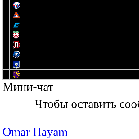
7
Юниор
8
Локо
9
Соболь
10
U17
11
Прогресс
12
Медведи
13
Нефтехимик
14
Днепровские Львы
Мини-чат
Чтобы оставить со
Omar Hayam