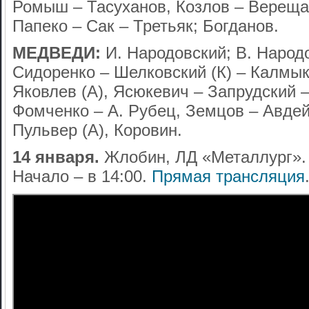
Ромыш – Тасуханов, Козлов – Вереща
Папеко – Сак – Третьяк; Богданов.
МЕДВЕДИ:
И. Народовский; В. Народо
Сидоренко – Шелковский (К) – Калмык
Яковлев (А), Ясюкевич – Запрудский –
Фомченко – А. Рубец, Земцов – Авдей 
Пульвер (А), Коровин.
14 января.
Жлобин, ЛД «Металлург». 
Начало – в 14:00.
Прямая трансляция