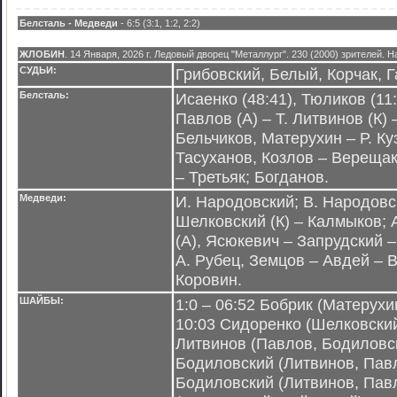
Белсталь - Медведи
- 6:5 (3:1, 1:2, 2:2)
ЖЛОБИН
. 14 Января, 2026 г. Ледовый дворец "Металлург". 230 (2000) зрителей. Н
СУДЬИ:
Грибовский, Белый, Корчак, Г
Белсталь:
Исаенко (48:41), Тюликов (11:
Павлов (А) – Т. Литвинов (К)
Бельчиков, Матерухин – Р. К
Тасуханов, Козлов – Верещак
– Третьяк; Богданов.
Медведи:
И. Народовский; В. Народовс
Шелковский (К) – Калмыков; 
(А), Ясюкевич – Запрудский –
А. Рубец, Земцов – Авдей – В
Коровин.
ШАЙБЫ:
1:0 – 06:52 Бобрик (Матерухин
10:03 Сидоренко (Шелковский,
Литвинов (Павлов, Бодиловски
Бодиловский (Литвинов, Павло
Бодиловский (Литвинов, Павл