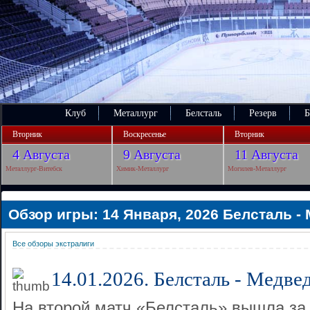
Клуб
Металлург
Белсталь
Резерв
Б
Вторник
Воскресенье
Вторник
4 Августа
9 Августа
11 Августа
Металлург-Витебск
Химик-Металлург
Могилев-Металлург
Обзор игры: 14 Января, 2026 Белсталь -
Все обзоры экстралиги
14.01.2026. Белсталь - Медвед
На второй матч «Белсталь» вышла за