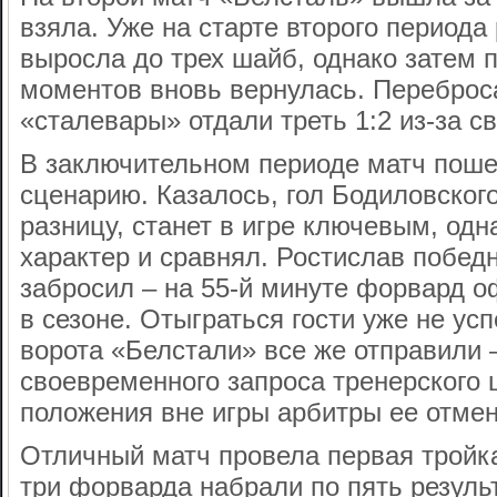
взяла. Уже на старте второго периода
выросла до трех шайб, однако затем
моментов вновь вернулась. Переброса
«сталевары» отдали треть 1:2 из-за с
В заключительном периоде матч пош
сценарию. Казалось, гол Бодиловског
разницу, станет в игре ключевым, одн
характер и сравнял. Ростислав побед
забросил – на 55-й минуте форвард о
в сезоне. Отыграться гости уже не ус
ворота «Белстали» все же отправили –
своевременного запроса тренерского 
положения вне игры арбитры ее отмен
Отличный матч провела первая тройка
три форварда набрали по пять резуль