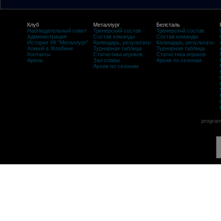
Клуб
Металлург
Белсталь
Наблюдательный совет
Тренерский состав
Тренерский состав
Администрация
Состав команды
Состав команды
История ХК "Металлург"
Календарь, результаты
Календарь, результаты
Хоккей в Жлобине
Турнирная таблица
Турнирная таблица
Контакты
Статистика игроков
Статистика игроков
Арена
Зал славы
Архив по сезонам
Архив по сезонам
program