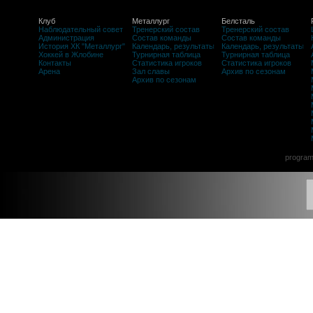
Клуб
Металлург
Белсталь
Наблюдательный совет
Тренерский состав
Тренерский состав
Администрация
Состав команды
Состав команды
История ХК "Металлург"
Календарь, результаты
Календарь, результаты
Хоккей в Жлобине
Турнирная таблица
Турнирная таблица
Контакты
Статистика игроков
Статистика игроков
Арена
Зал славы
Архив по сезонам
Архив по сезонам
program