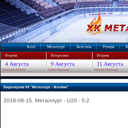
Клуб
Металлург
Белсталь
Резерв
Б
Вторник
Воскресенье
Вторник
4 Августа
9 Августа
11 Августа
Металлург-Витебск
Химик-Металлург
Могилев-Металлург
Видеоархив ХК "Металлург - Жлобин"
2018-08-15. Металлург - U20 - 5:2