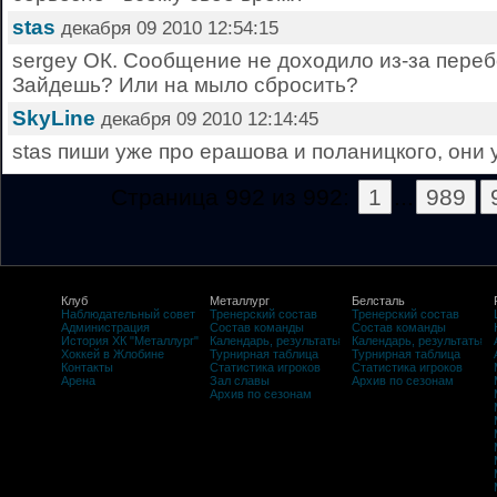
stas
декабря 09 2010 12:54:15
sergey ОК. Сообщение не доходило из-за переб
Зайдешь? Или на мыло сбросить?
SkyLine
декабря 09 2010 12:14:45
stas пиши уже про ерашова и поланицкого, они 
Страница 992 из 992:
1
...
989
Клуб
Металлург
Белсталь
Наблюдательный совет
Тренерский состав
Тренерский состав
Администрация
Состав команды
Состав команды
История ХК "Металлург"
Календарь, результаты
Календарь, результаты
Хоккей в Жлобине
Турнирная таблица
Турнирная таблица
Контакты
Статистика игроков
Статистика игроков
Арена
Зал славы
Архив по сезонам
Архив по сезонам