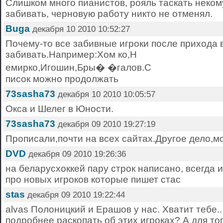
Слишком много пианистов, рояль таскать некому
забивать, черновую работу никто не отменял.
Buga
декабря 10 2010 10:52:27
Почему-то все забивные игроки после прихода 
забивать.Например:Хом ко,Н
емирко,Игошин,Бры� �галов.С
писок можно продолжать
73sasha73
декабря 10 2010 10:05:57
Окса и Шелег в Юности.
73sasha73
декабря 09 2010 19:27:19
Прописали,почти на всех сайтах.Другое дело,м
DVD
декабря 09 2010 19:26:36
на беларусхоккей пару строк написано, всегда 
про новых игроков которые пишет стас
stas
декабря 09 2010 19:22:44
alvas Полоницкий и Ерашов у нас. Хватит тебе..
подробнее раскопать об этих игроках? А для то