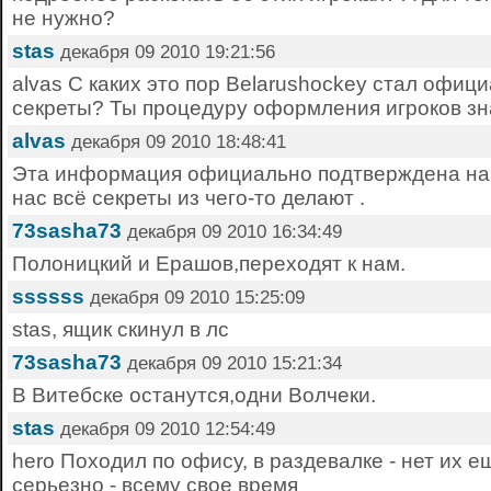
не нужно?
stas
декабря 09 2010 19:21:56
alvas С каких это пор Belarushockey стал офи
секреты? Ты процедуру оформления игроков з
alvas
декабря 09 2010 18:48:41
Эта информация официально подтверждена на B
нас всё секреты из чего-то делают .
73sasha73
декабря 09 2010 16:34:49
Полоницкий и Ерашов,переходят к нам.
ssssss
декабря 09 2010 15:25:09
stas, ящик скинул в лс
73sasha73
декабря 09 2010 15:21:34
В Витебске останутся,одни Волчеки.
stas
декабря 09 2010 12:54:49
hero Походил по офису, в раздевалке - нет их еще
серьезно - всему свое время