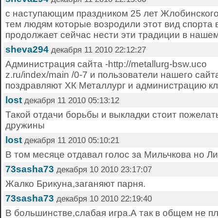
с наступающим праздником 25 лет Жлобинского
тем людям которые возродили этот вид спорта 
продолжает сейчас нести эти традиции в наше
sheva294
декабря 11 2010 22:12:27
Администрация сайта -http://metallurg-bsw.uco
z.ru/index/main /0-7 и пользователи нашего сай
поздравляют ХК Металлург и администрацию к
lost
декабря 11 2010 05:13:12
Такой отдачи борьбы и выкладки стоит пожелат
дружины
lost
декабря 11 2010 05:10:21
В том месяце отдавал голос за Мильчкова но Л
73sasha73
декабря 10 2010 23:17:07
Жалко Брикуна,заганяют парня.
73sasha73
декабря 10 2010 22:19:40
В большинстве,слабая игра.А так в общем не п