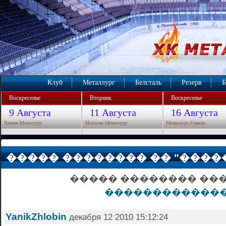
Клуб
Металлург
Белсталь
Резерв
Б
Воскресенье
Вторник
Воскресенье
9 Августа
11 Августа
16 Августа
Химик-Металлург
Могилев-Металлург
Металлург-Гомель
����� �������� �� "����
����� �������� ��
������������
YanikZhlobin
декабря 12 2010 15:12:24