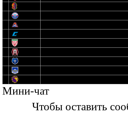
6
Рыцари
7
Юниор
8
Локо
9
Соболь
10
U17
11
Прогресс
12
Медведи
13
Нефтехимик
14
Днепровские Львы
Мини-чат
Чтобы оставить со