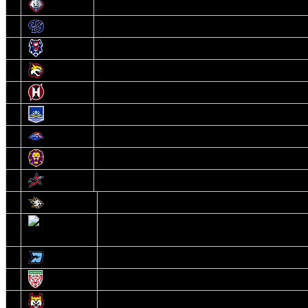
6
Металлург
7
Динамо-Молодечно
8
Брест
9
Гомель
10
Неман
11
Химик
12
Локомотив
13
Могилев
14
Авиатор
1
Белсталь
2
Ястребы
3
Динамо-Олимпик
4
U18
5
Рыси