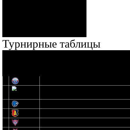
Ноздрачев), 2:10 – 57:55
Кузьменко (Веремеенко)
Броски:
18 - 30
Штраф:
14 - 35
Лучшие
Ерохо – Стефанович
игроки:
Турнирные таблицы
И
Экстралига
Высшая лига
О
1
Юность
2
Шахтер
3
Витебск
4
Лида
5
Славутич