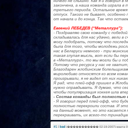
ничего не слышно. Как я и говорил в 
закончена, а наша команда играла в
третьего периода. Остальное время
отпуск. Такого не бывает, особенно
от начала и до конца. Так что оста
Евгений ЛЕБЕДЕВ (“Металлург”):
- Поздравляю свою команду с победо
складывалась для нас удачно, вели в 
могу подобрать, потому что последн
была для того, чтобы молодежь росла
нас в Беларуси немного - три минск
такая глупая мысль, вот если бы пер
в «Металлург», то мы могли бы и по
Потому что ресурса у нас не хватит,
Благодарен жлобинским болельщикам.
миролюбиво относятся ко всем кома
проигрывали, я не видел от них ника
Я рад, что плей-офф пришел в Жлоби
нужно оправдывать. Я думаю, что сег
чтобы популяризация хоккея шла впер
- Состав команды был полностью 
- Я говорил перед плей-офф, что бу
полностью перекроили состав. И эт
на данный момент, но это касается т
перекраивать, их всего-то тринадца
#1
|
bad
(����������� 02-19-2007) марта 05 