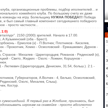
клуба, организационные проблемы, подбор иполнителей... и
онального хоккейного клуба. По большому счету их даже
ка команды на игру. Болельщику
НУЖНА ПОБЕДА!!!
Победа
е, и был самый главный компонент сегодняшнего победного
ое - просто частности...
 1:0)
аллург”. 2150 (2000) зрителей. Начало в 17.00.
 А.Кузьминский (оба - Брест).
1
рбоконь - Ермолов (к) - П.Волчек; Плотников - Киселев,
иек - Прокопчик, Хомко - Осмоловский - Ермашкевич; Дурнов -
о.
2
 Страхов - Михалев - Царегородцев; Романов - Рядинский (к),
цкий - Свито, Жидких - Озолс - Ложкин; Коршунов -
3
ынюк.
1 - Люткевич (Царегородцев, Денискин, 31.54, больш.). 2:1 -
4
5
лотников, Губернаторов, А.Волчек - 4, Белько, Осмоловский,
, Рядинский, Озолс, Михалев, Слыш).
6
ек, Костур.
.
7
о сумасшедший. Я первый раз в Жлобине, признаюсь, был
одсказывать игрокам на скамейке - просто абсолютно
8