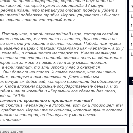
Минске на пресс-конференции, серия после двух побед не
 тот хоккей, который нужен всего лишь15-17 минут
9
 ребята ждали, что Металлург отдаст победу и уйдет в
 при такой поддержке трибун. Игроки упираются и бьются
1
емся играть завтра четвертый матч.
1
й. Потому что, в этой тяжелейшей игре, которая сегодня
1
счете весь матч, мы все-таки выстояли, другого слова не
ие семь минут играли в десять человек. Победа нам нужна
1
. Именно в играх с такими командами как «Керамин», а их у
ие команды, и повышается мастерство. У меня мелькнула
1
евести после второго периода человек пять из «Керамина»
бороться за место повыше. Но я эту мысль прогнал.
 а если хватит, то эти игроки у нас и окажутся.
 Они болеют неистово. И самое главное, что они очень
ндам, которые к нам приезжают. Даже когда мы
ких ненужных действий, которые нагнетали бы обстановку.
н. Сюда вложены огромные государственные деньги, и их
одня и наша команда и «Керамин» все сделали для того,
ед на 150 %.
изменен по сравнению с прошлым матчем?
дет сюрприз «Керамину» в Жлобине, вот он и произошел. Мы
о сработало. Играли те хоккеисты, которые лучше готовы
олько легионеров, по белорусам у меня нечего
ть человек.
2007 13:59:08