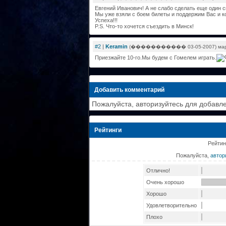
Евгений Иванович! А не слабо сделать еще один 
Мы уже взяли с боем билеты и поддержим Вас и ко
Успеха!!!
P.S. Что-то хочется съездить в Минск!
#2
|
Keramin
(����������� 03-05-2007) марта
Приезжайте 10-го.Мы будем с Гомелем играть.
Добавить комментарий
Пожалуйста, авторизуйтесь для добавл
Рейтинги
Рейтин
Пожалуйста,
автор
Отлично!
Очень хорошо
Хорошо
Удовлетворительно
Плохо