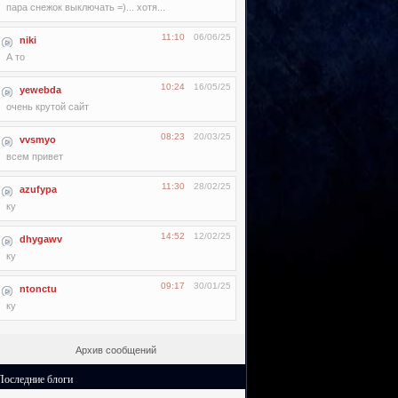
пара снежок выключать =)... хотя...
11:10
06/06/25
niki
А то
10:24
16/05/25
yewebda
очень крутой сайт
08:23
20/03/25
vvsmyo
всем привет
11:30
28/02/25
azufypa
ку
14:52
12/02/25
dhygawv
ку
09:17
30/01/25
ntonctu
ку
Архив сообщений
Последние блоги