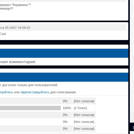
сюрприз "Керамину"?
манду!!!
 05 2007 19:58:02
ения комментария.
г доступен только для пользователей.
изуйтесь
или
зарегистрируйтесь
для голосования.
0%
[Нет голосов]
100%
[1 Голос]
0%
[Нет голосов]
0%
[Нет голосов]
0%
[Нет голосов]