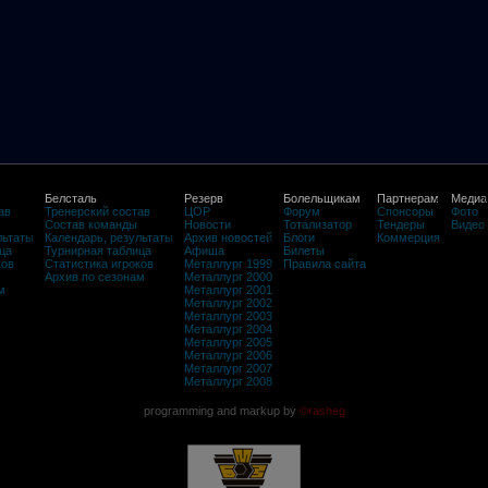
Белсталь
Резерв
Болельщикам
Партнерам
Медиа
ав
Тренерский состав
ЦОР
Форум
Спонсоры
Фото
Состав команды
Новости
Тотализатор
Тендеры
Видео
льтаты
Календарь, результаты
Архив новостей
Блоги
Коммерция
ца
Турнирная таблица
Афиша
Билеты
ков
Статистика игроков
Металлург 1999
Правила сайта
Архив по сезонам
Металлург 2000
м
Металлург 2001
Металлург 2002
Металлург 2003
Металлург 2004
Металлург 2005
Металлург 2006
Металлург 2007
Металлург 2008
programming and markup by
©rasheg