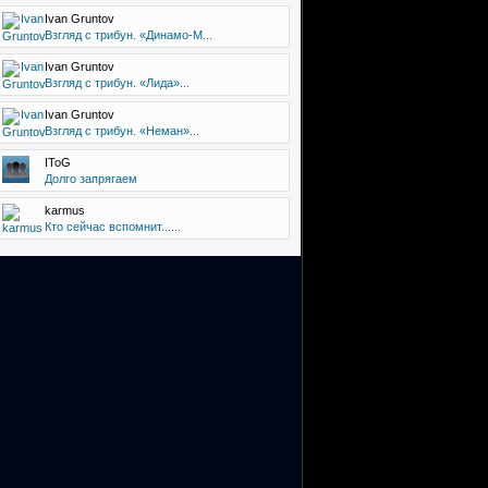
Ivan Gruntov
Взгляд с трибун. «Динамо-М...
Ivan Gruntov
Взгляд с трибун. «Лида»...
Ivan Gruntov
Взгляд с трибун. «Неман»...
IToG
Долго запрягаем
karmus
Кто сейчас вспомнит......