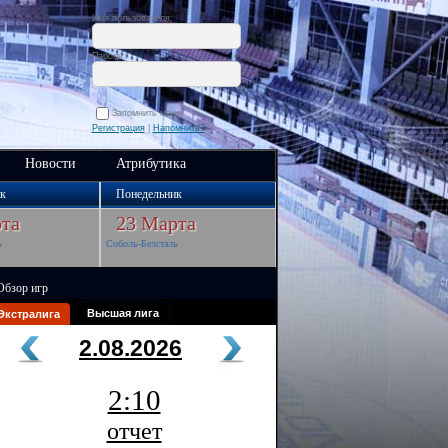
Имя пользователя:
Пароль:
Запомнить меня
Регистрация
|
Напомнить?
Новости
Атрибутика
к
Понедельник
та
23 Марта
ь
Соболь-Белсталь
Обзор игр
Высшая лига
Экстралига
2.08.2026
2:10
отчет