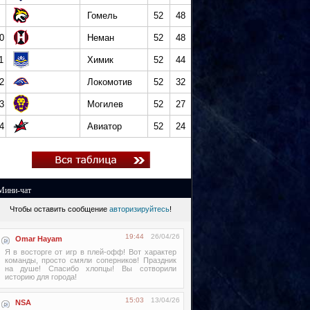
Гомель
52
48
0
Неман
52
48
1
Химик
52
44
2
Локомотив
52
32
3
Могилев
52
27
4
Авиатор
52
24
Мини-чат
Чтобы оставить сообщение
авторизируйтесь
!
19:44
26/04/26
Omar Hayam
Я в восторге от игр в плей-офф! Вот характер
команды, просто смяли соперников! Праздник
на душе! Спасибо хлопцы! Вы сотворили
историю для города!
15:03
13/04/26
NSA