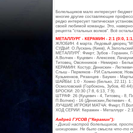
Болельщиков мало интересует бюджет 
многие другие составляющие професси
редко интересует тактическая установ
своей любимой команды. Это, наверно
рецепта "стальных волков". Всё остальн
МЕТАЛЛУРГ - КЕРАМИН - 2:1 (0:0, 1:1,
ЖЛОБИН. 4 марта. Ледовый дворец “Мет
СУДЬИ: О.Лускань (Киев), А.Запольский,
МЕТАЛЛУРГ: Фикрт; Зубов - Горанин, Го
А.Волчек - Куцевич - Алексеев; Лачаун
Титовец, Овсянников - Немирко - Бельк
КЕРАМИН: Костур; Денискин - Люткевич,
Слыш - Пермяков - Р.И.Сальников; Нови
Кузьменков, Рязанцев - Баукин - Март
ШАЙБЫ: 1:0 - Хомко (Белько, 22.11). 1:
Осмоловский (Горбоконь, Зубов, 40.44)
БРОСКИ: 20:30 (7:8, 6:13, 7:9).
ШТРАФ: 26 (Куцевич - 4, Титовец - 8, П
П.Волчек) - 16 (Денискин,Люткевич - 4
ЛУЧШИЕ ИГРОКИ МАТЧА: Фикрт, П.Волч
ХОД СЕРИИ: Керамин - Металлург - 2:1
Андрей ГУСОВ (“Керамин”):
- Дикий настрой болельщиков, прост
шокирован. Не было смысла что-то п