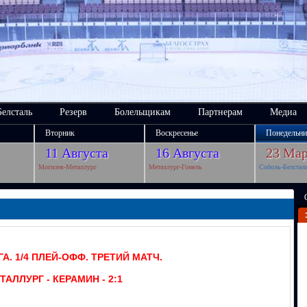
Белсталь
Резерв
Болельщикам
Партнерам
Медиа
Вторник
Воскресенье
Понедельни
11 Августа
16 Августа
23 Мар
Могилев-Металлург
Металлург-Гомель
Соболь-Белстал
А. 1/4 ПЛЕЙ-ОФФ. ТРЕТИЙ МАТЧ.
ТАЛЛУРГ - КЕРАМИН - 2:1