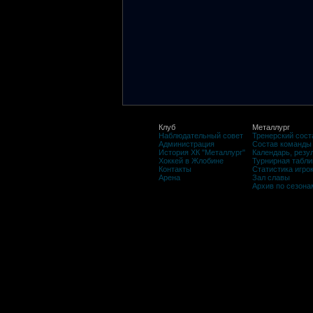
Клуб
Металлург
Наблюдательный совет
Тренерский сост
Администрация
Состав команды
История ХК "Металлург"
Календарь, резу
Хоккей в Жлобине
Турнирная табли
Контакты
Статистика игро
Арена
Зал славы
Архив по сезона