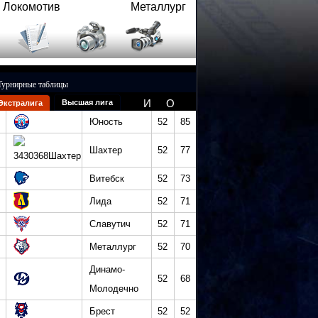
Локомотив
Металлург
Турнирные таблицы
И
О
Высшая лига
Экстралига
Юность
52
85
Шахтер
52
77
Витебск
52
73
Лида
52
71
Славутич
52
71
Металлург
52
70
Динамо-
52
68
Молодечно
Брест
52
52