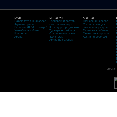
Клуб
Металлург
Белсталь
Наблюдательный совет
Тренерский состав
Тренерский состав
Администрация
Состав команды
Состав команды
История ХК "Металлург"
Календарь, результаты
Календарь, результаты
Хоккей в Жлобине
Турнирная таблица
Турнирная таблица
Контакты
Статистика игроков
Статистика игроков
Арена
Зал славы
Архив по сезонам
Архив по сезонам
program