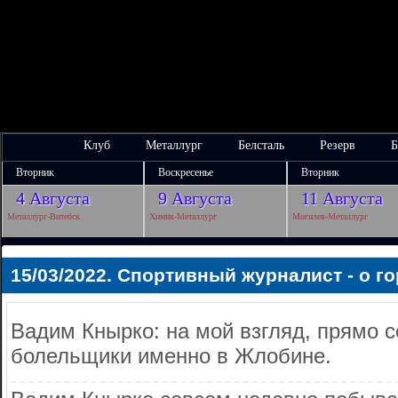
Клуб
Металлург
Белсталь
Резерв
Б
Вторник
Воскресенье
Вторник
4 Августа
9 Августа
11 Августа
Металлург-Витебск
Химик-Металлург
Могилев-Металлург
15/03/2022. Спортивный журналист - о г
Вадим Кнырко: на мой взгляд, прямо 
болельщики именно в Жлобине.