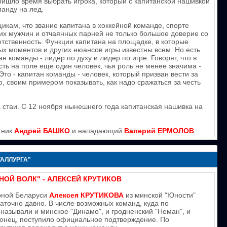
пришло время выбрать игрока, который с капитанской нашивкой
манду на лед.
икам, что звание капитана в хоккейной команде, спорте
их мужчин и отчаянных парней не только большое доверие со
етственность. Функции капитана на площадке, в которые
х моментов и других нюансов игры известны всем. Но есть
н команды - лидер по духу и лидер по игре. Говорят, что в
сть на поле еще один человек, чья роль не менее значима -
 Это - капитан команды - человек, который призван вести за
о, своим примером показывать, как надо сражаться за честь
 стаи. С 12 ноября нынешнего года капитанская нашивка на
тник
Андрей БАШКО
и нападающий
Валерий ЕРМОЛОВ
.
АЛЛУРГА"
НОЙ ВОЛК" - АЛЕКСЕЙ КРУТИКОВ
рной Беларуси
Алексея КРУТИКОВА
из минской "Юности"
аточно давно. В числе возможных команд, куда по
азывали и минское "Динамо", и гродненский "Неман", и
наконец, поступило официальное подтверждение. По