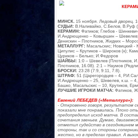
КЕРАМИН
МИНСК.
15 ноября. Ледовый дворец. 1
СУДЬИ:
В.Наливайко, С.Белов, В.Руф (
КЕРАМИН:
Фатиков; Глебов - Шинкевич
И.Андрющенко – Ковыршин – Шевелев; 
Денискин – Плотников, Жидких – Мороз
МЕТАЛЛУРГ:
Масальскис; Новицкий - К
Ципулис – Крутиков – Широков (к); Ками
Цуриков – Белько; И.Федоров
ШАЙБЫ:
1:0 – Шевелев (Плотников, И.
Плотников, 16.08). 2:1 – Наумов (Редли
БРОСКИ:
23:28 (7:9, 9:11, 7:8).
ШТРАФ:
51 (Царегородцев – 4, Р.И.Са
И.Андрющенко – 25, Шевелев, к.ш. – 4,
Башко, Масальскис – 10, Крутиков, Ер
ЛУЧШИЕ ИГРОКИ МАТЧА:
Фатиков, Ж
Евгений ЛЕБЕДЕВ («Металлург»):
- Откровенно говоря, результатом с
показали мне понравилась. Плохо от
предопределил исход матча. В соста
сочетания звеньев. Думаю, двигаемс
отметил судейство в сегодняшнем ма
стороны, так и со стороны соперник
жестко, но в пределах правил. А вых