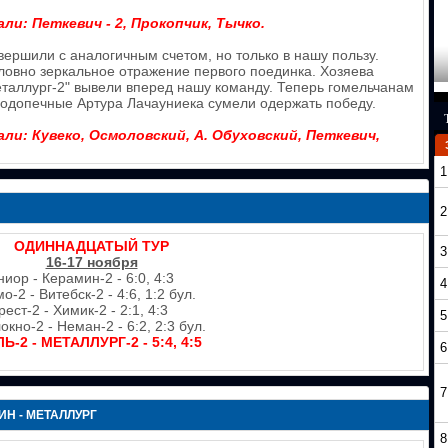
и: Петкевич - 2, Прокопчик, Тычко.
вершили с аналогичным счетом, но только в нашу пользу.
словно зеркальное отражение первого поединка. Хозяева
Металлург-2" вывели вперед нашу команду. Теперь гомельчанам
подопечные Артура Лачауниека сумели одержать победу.
и: Кувеко, Осмоловский, А. Обуховский, Петкевич,
1
2
ОДИННАДЦАТЫЙ ТУР
3
16-17 ноября
иор - Керамин-2 - 6:0, 4:3
4
о-2 - Витебск-2 - 4:6, 1:2 бул.
рест-2 - Химик-2 - 2:1, 4:3
5
кно-2 - Неман-2 - 6:2, 2:3 бул.
-2 - МЕТАЛЛУРГ-2 - 5:4, 4:5
6
7
ИН - МЕТАЛЛУРГ
8