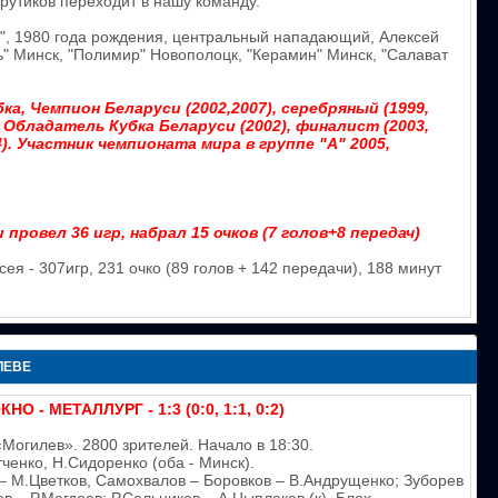
рутиков переходит в нашу команду.
", 1980 года рождения, центральный нападающий, Алексей
ь" Минск, "Полимир" Новополоцк, "Керамин" Минск, "Салават
, Чемпион Беларуси (2002,2007), серебряный (1999,
. Обладатель Кубка Беларуси (2002), финалист (2003,
4). Участник чемпионата мира в группе "А" 2005,
провел 36 игр, набрал 15 очков (7 голов+8 передач)
ея - 307игр, 231 очко (89 голов + 142 передачи), 188 минут
ЛЕВЕ
О - МЕТАЛЛУРГ - 1:3 (0:0, 1:1, 0:2)
Могилев». 2800 зрителей. Начало в 18:30.
ченко, Н.Сидоренко (оба - Минск).
 М.Цветков, Самохвалов – Боровков – В.Андрущенко; Зуборев