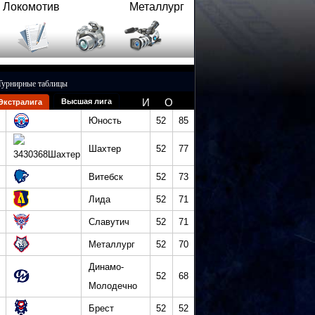
Локомотив
Металлург
Турнирные таблицы
И
О
Высшая лига
Экстралига
Юность
52
85
Шахтер
52
77
Витебск
52
73
Лида
52
71
Славутич
52
71
Металлург
52
70
Динамо-
52
68
Молодечно
Брест
52
52