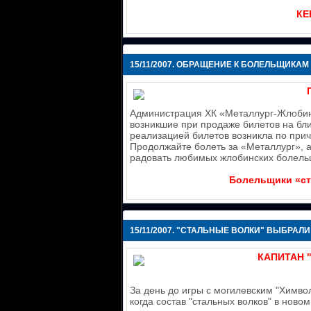
КЕ
15/11/2007.
ОБРАЩЕНИЕ К БОЛЕЛЬЩИКАМ
Администрация ХК «Металлург-Жлобин
возникшие при продаже билетов на бл
реализацией билетов возникла по прич
Продолжайте болеть за «Металлург», а
радовать любимых жлобинских болель
Болельщики «ст
15/11/2007.
"СТАЛЬНЫЕ ВОЛКИ" ВЫБРАЛИ
КАПИТАН 
За день до игры с могилевским "Химво
когда состав "стальных волков" в ново