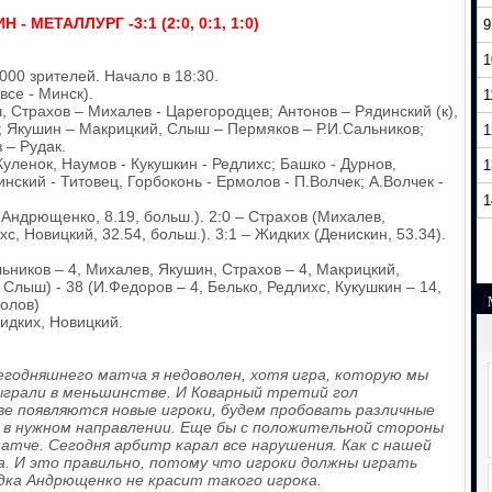
 - МЕТАЛЛУРГ -3:1 (2:0, 0:1, 1:0)
9
1
000 зрителей. Начало в 18:30.
все - Минск).
1
, Страхов – Михалев - Царегородцев; Антонов – Рядинский (к),
Якушин – Макрицкий, Слыш – Пермяков – Р.И.Сальников;
1
 – Рудак.
уленок, Наумов - Кукушкин - Редлихс; Башко - Дурнов,
1
нский - Титовец, Горбоконь - Ермолов - П.Волчек; А.Волчек -
1
Андрющенко, 8.19, больш.). 2:0 – Страхов (Михалев,
хс, Новицкий, 32.54, больш.). 3:1 – Жидких (Денискин, 53.34).
льников – 4, Михалев, Якушин, Страхов – 4, Макрицкий,
 Слыш) - 38 (И.Федоров – 4, Белько, Редлихс, Кукушкин – 14,
молов)
идких, Новицкий.
егодняшнего матча я недоволен, хотя игра, которую мы
ыграли в меньшинстве. И Коварный третий гол
ве появляются новые игроки, будем пробовать различные
я в нужном направлении. Еще бы с положительной стороны
тче. Сегодня арбитр карал все нарушения. Как с нашей
а. И это правильно, потому что игроки должны играть
одка Андрющенко не красит такого игрока.