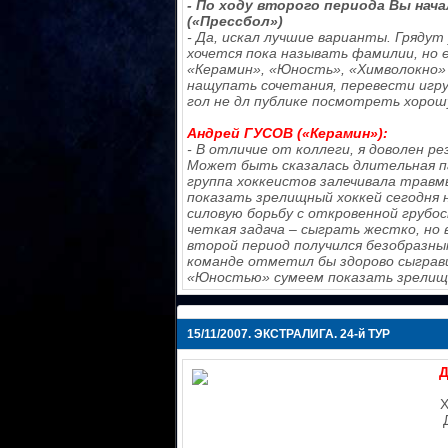
- По ходу второго периода Вы нач
(«Прессбол»)
- Да, искал лучшие варианты. Грядут
хочется пока называть фамилии, но 
«Керамин», «Юность», «Химволокно»
нащупать сочетания, перевести игру
гол не дл публике посмотреть хорошу
Андрей ГУСОВ («Керамин»):
- В отличие от коллеги, я доволен р
Может быть сказалась длительная па
группа хоккеистов залечивала травмы
показать зрелищный хоккей сегодня 
силовую борьбу с откровенной грубо
четкая задача – сыграть жестко, но в
второй период получился безобразным
команде отметил бы здорово сыгравш
«Юностью» сумеем показать зрелищны
15/11/2007.
ЭКСТРАЛИГА. 24-й ТУР
Д
Х