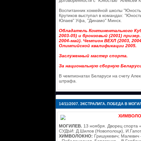
договоренности с "Юностью" Алексей К
Воспитанник хоккейной школы "Юность
Крутиков выступал в командах: "Юност
Юлаев" Уфа, "Динамо" Минск.
Обладатель Континентального Кубка
2003-05) и бронзовый (2001) призер
2004-май). Чемпион ВЕХЛ (2003, 200
Олимпийской квалификации 2005.
Заслуженный мастер спорта.
За национальную сборную Беларуси 
В чемпионатах Беларуси на счету Алекс
штрафа.
14/11/2007.
ЭКСТРАЛИГА. ПОБЕДА В МОГИ
ХИМВОЛОКН
МОГИЛЕВ.
13 ноября. Дворец спорта «
СУДЬИ: Д.Шилов (Новополоцк), И.Гапот
ХИМВОЛОКНО:
Гришукевич; Малевич –