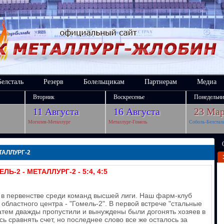
Белсталь
Резерв
Болельщикам
Партнерам
Медиа
Вторник
Воскресенье
Понедельни
11 Августа
16 Августа
23 Мар
Могилев-Металлург
Металлург-Гомель
Соболь-Белстал
ТАЛЛУРГ-2
ЛЬ-2 - МЕТАЛЛУРГ-2 - 5:4, 4:5
 в первенстве среди команд высшей лиги. Наш фарм-клуб
областного центра - "Гомель-2". В первой встрече "стальные
затем дважды пропустили и вынуждены были догонять хозяев в
ь сравнять счет, но последнее слово все же осталось за