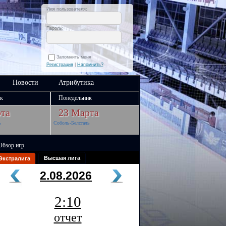
Имя пользователя:
Пароль:
Запомнить меня
Регистрация
|
Напомнить?
Новости
Атрибутика
к
Понедельник
та
23 Марта
ь
Соболь-Белсталь
Обзор игр
Высшая лига
Экстралига
2.08.2026
2:10
отчет