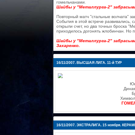
гомельчанами.
Шайбы у "Металлурга-2" забрасывал
Повторный матч "стальные волчата" за
События в этой встрече развивались, 
открыли счет, но два точных броска "
приходилось догонять жлобинчан. Но 
Шайбы у "Металлурга-2" забрасывал
Захаренко.
16/11/2007.
ВЫСШАЯ ЛИГА. 11-й ТУР
Юн
Динам
Б
Химволо
ГОМЕЛЬ
16/11/2007.
ЭКСТРАЛИГА. 15 ноября. КЕРАМ