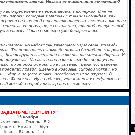
али тасовать звенья. Искали оптимальные сочетания?
 у нас определенные перестановки в пятерках. Мне не
есть игроки, которые в матчах с такими командам, как
 играют не с полной ответственностью, поэтому пытался
 в силовую сторону, но, к сожалению, третий пропущенный
ю концовку. После него игра уже доигрывалась.
езультатом, но недоволен качеством игры своей команды.
уза. Тренировались в команде только двенадцать игроков,
, другая группа выступала в составе различных сборных. И
не получилось. Многие наши игроки сегодня перепутали
стью, к которой их никто не призывал. Была поставлена
 пределах правил, именно в красивый силовой хоккей, но
 – удары, зацепы, тычки, вследствие игра втроем. В
его Фатикова. Ну и надеюсь, что в матчах с «Динамо» и
й хоккей, попробуем сыграть в свою игру.
ВАДЦАТЬ ЧЕТВЕРТЫЙ ТУР
15 ноября
имволокно - Гомель - 5:2
Динамо - Неман - 1:0бул.
Брест - Юность - 1:5