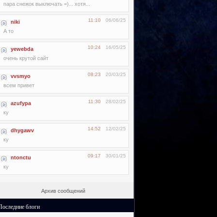
пара снежок выключать =)... хотя...
11:10
06/06/25
niki
А то
10:24
16/05/25
yewebda
очень крутой сайт
08:23
20/03/25
vvsmyo
всем привет
11:30
28/02/25
azufypa
ку
14:52
12/02/25
dhygawv
ку
09:17
30/01/25
ntonctu
ку
Архив сообщений
Последние блоги