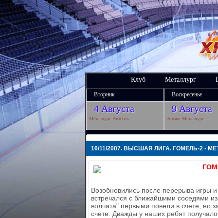
Клуб
Металлург
Вторник
Воскресенье
4 Августа
9 Августа
Металлург-Витебск
Химик-Металлург
16/11/2007.
ВЫСШАЯ ЛИГА. ГОМЕЛЬ-2 - МЕ
ГОМЕ
Возобновились после перерыва игры и
встречался с ближайшими соседями из 
волчата" первыми повели в счете, но 
счете. Дважды у наших ребят получалос