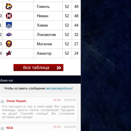
Гомель
52
48
0
Неман
52
48
1
Химик
52
44
2
Локомотив
52
32
3
Могилев
52
27
4
Авиатор
52
24
Мини-чат
Чтобы оставить сообщение
авторизируйтесь
!
19:44
26/04/26
Omar Hayam
Я в восторге от игр в плей-офф! Вот характер
команды, просто смяли соперников! Праздник
на душе! Спасибо хлопцы! Вы сотворили
историю для города!
15:03
13/04/26
NSA