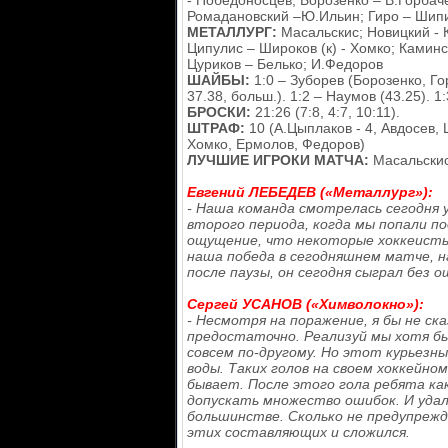
- Победоносцев, Борозенко – В.Горбаче
Ромадановский –Ю.Ильин; Гиро – Шипи
МЕТАЛЛУРГ:
Масальскис; Новицкий - К
Ципулис – Широков (к) - Хомко; Каминск
Цуриков – Белько; И.Федоров
ШАЙБЫ:
1:0 – Зуборев (Борозенко, Гор
37.38, больш.). 1:2 – Наумов (43.25). 1
БРОСКИ:
21:26 (7:8, 4:7, 10:11).
ШТРАФ:
10 (А.Цыплаков - 4, Авдосев,
Хомко, Ермолов, Федоров)
ЛУЧШИЕ ИГРОКИ МАТЧА:
Масальскис
Евгений ЛЕБЕДЕВ («Металлург»):
- Наша команда смотрелась сегодня 
второго периода, когда мы попали п
ощущение, что некоторые хоккеисты
наша победа в сегодняшнем матче, н
после паузы, он сегодня сыграл без о
Сергей УСАНОВ («Химволокно»):
- Несмотря на поражение, я бы не ск
предостаточно. Реализуй мы хотя бы 
совсем по-другому. Но этот курьезны
воды. Таких голов на своем хоккейном
бывает. После этого гола ребята ка
допускать множество ошибок. И удале
большинстве. Сколько не предупрежд
этих составляющих и сложился.