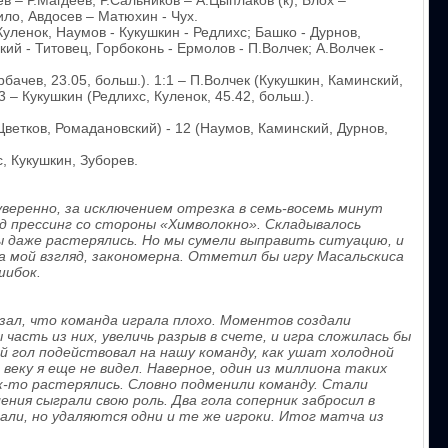
в – Р.Магдеев; Р.Сальников – А.Цыплаков (к), Блох –
ло, Авдосев – Матюхин - Чух.
уленок, Наумов - Кукушкин - Редлихс; Башко - Дурнов,
ий - Титовец, Горбоконь - Ермолов - П.Волчек; А.Волчек -
бачев, 23.05, больш.). 1:1 – П.Волчек (Кукушкин, Каминский,
:3 – Кукушкин (Редлихс, Куленок, 45.42, больш.).
 Цветков, Ромадановский) - 12 (Наумов, Каминский, Дурнов,
, Кукушкин, Зуборев.
уверенно, за исключением отрезка в семь-восемь минут
од прессинг со стороны «Химволокно». Складывалось
 даже растерялись. Но мы сумели выправить ситуацию, и
а мой взгляд, закономерна. Отметил бы игру Масальскиса
шибок.
азал, что команда играла плохо. Моментов создали
часть из них, увеличь разрыв в счете, и игра сложилась бы
й гол подействовал на нашу команду, как ушат холодной
 веку я еще не видел. Наверное, один из миллиона таких
к-то растерялись. Словно подменили команду. Стали
ния сыграли свою роль. Два гола соперник забросил в
али, но удаляются одни и те же игроки. Итог матча из