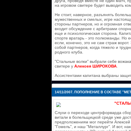
друга, проведя вместе не один матч, 
на игровом свитере будет выводить ко
Не стоит, наверное, разъянять болельщ
мужественных и смелых, игре настоящ
стороны партнеров, но и огромная отв
входит обсуждение с арбитрами спорны
еще и психологическая сторона. Капита
спорте вратарь - это полкоманды. Но е
если, конечно, это не сам страж ворот.
собой партнеров, когда тяжело и трудн
родного клуба.
"Стальные волки" выбрали себе вожака
свитере у
Алексея ШИРОКОВА
.
Ассистентами капитана выбраны защи
14/11/2007.
ПОПОЛНЕНИЕ В СОСТАВЕ "МЕТ
"СТАЛЬ
Слухи о переходе центрфорварда сбо
витали в болельщицкой среде уже дост
предположениям мог перейти Алексей н
"Гомель", и наш "Металлург". И вот, 