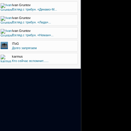
Ivan Gruntov
Взгляд с трибун. «Динамо-М...
Ivan Gruntov
Взгляд с трибун. «Лида»...
Ivan Gruntov
Взгляд с трибун. «Неман»...
IToG
Долго запрягаем
karmus
Кто сейчас вспомнит......