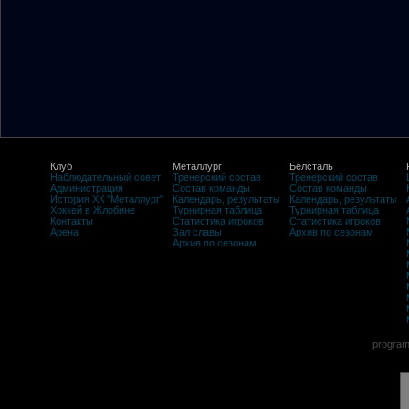
Клуб
Металлург
Белсталь
Наблюдательный совет
Тренерский состав
Тренерский состав
Администрация
Состав команды
Состав команды
История ХК "Металлург"
Календарь, результаты
Календарь, результаты
Хоккей в Жлобине
Турнирная таблица
Турнирная таблица
Контакты
Статистика игроков
Статистика игроков
Арена
Зал славы
Архив по сезонам
Архив по сезонам
program