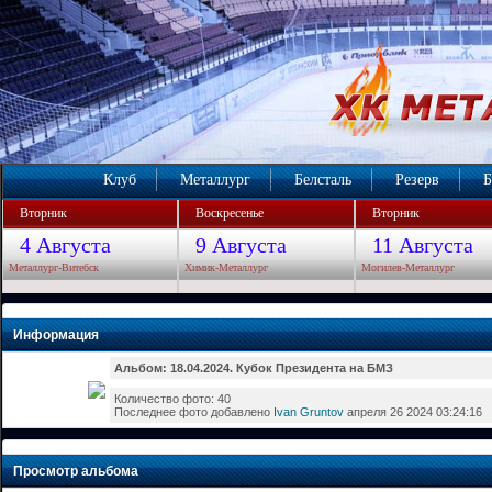
Клуб
Металлург
Белсталь
Резерв
Б
Вторник
Воскресенье
Вторник
4 Августа
9 Августа
11 Августа
Металлург-Витебск
Химик-Металлург
Могилев-Металлург
Информация
Альбом: 18.04.2024. Кубок Президента на БМЗ
Количество фото: 40
Последнее фото добавлено
Ivan Gruntov
апреля 26 2024 03:24:16
Просмотр альбома