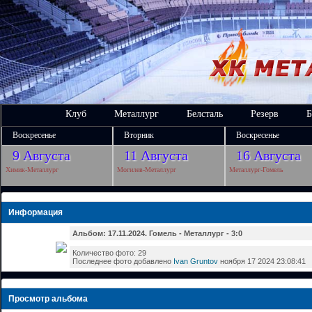
Клуб
Металлург
Белсталь
Резерв
Б
Воскресенье
Вторник
Воскресенье
9 Августа
11 Августа
16 Августа
Химик-Металлург
Могилев-Металлург
Металлург-Гомель
Информация
Альбом: 17.11.2024. Гомель - Металлург - 3:0
Количество фото: 29
Последнее фото добавлено
Ivan Gruntov
ноября 17 2024 23:08:41
Просмотр альбома