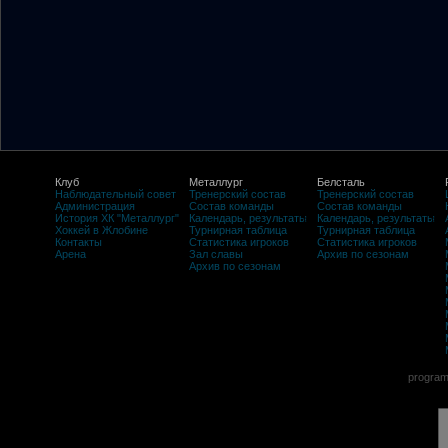
Клуб
Металлург
Белсталь
Наблюдательный совет
Тренерский состав
Тренерский состав
Администрация
Состав команды
Состав команды
История ХК "Металлург"
Календарь, результаты
Календарь, результаты
Хоккей в Жлобине
Турнирная таблица
Турнирная таблица
Контакты
Статистика игроков
Статистика игроков
Арена
Зал славы
Архив по сезонам
Архив по сезонам
program