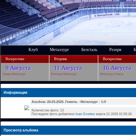
Клуб
Металлург
Белсталь
Резерв
Б
Воскресенье
Вторник
Воскресенье
9 Августа
11 Августа
16 Августа
Химик-Металлург
Могилев-Металлург
Металлург-Гомель
Информация
Альбом: 20.03.2025. Гомель - Металлург - 1:0
Количество фото: 13
Последнее фото добавлено
Ivan Gruntov
марта 21 2025 01:55:26
Просмотр альбома