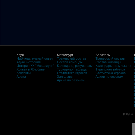
Клуб
Металлург
Белсталь
Наблюдательный совет
Тренерский состав
Тренерский состав
Администрация
Состав команды
Состав команды
История ХК "Металлург"
Календарь, результаты
Календарь, результаты
Хоккей в Жлобине
Турнирная таблица
Турнирная таблица
Контакты
Статистика игроков
Статистика игроков
Арена
Зал славы
Архив по сезонам
Архив по сезонам
program