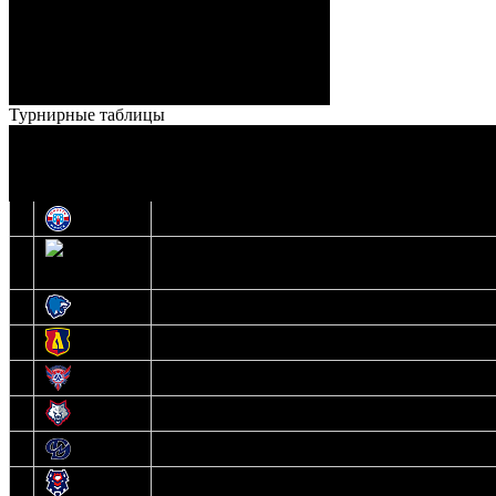
Броски:
18 - 30
Штраф:
14 - 35
Лучшие
Ерохо – Стефанович
игроки:
Турнирные таблицы
И
Экстралига
О
Высшая лига
1
Юность
2
Шахтер
3
Витебск
4
Лида
5
Славутич
6
Металлург
7
Динамо-Молодечно
8
Брест