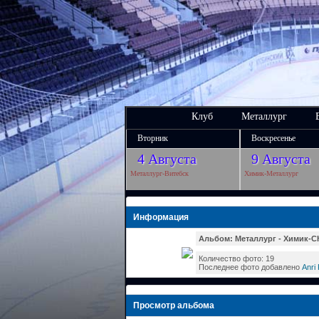
Клуб
Металлург
Вторник
Воскресенье
4 Августа
9 Августа
Металлург-Витебск
Химик-Металлург
Информация
Альбом: Металлург - Химик-СК
Количество фото: 19
Последнее фото добавлено
Anri
Просмотр альбома