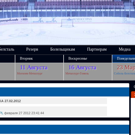
Белсталь
Резерв
Болельщикам
Партнерам
Медиа
Вторник
Воскресенье
Понедельни
11 Августа
16 Августа
23 Мар
Могилев-Металлург
Металлург-Гомель
Соболь-Белстал
А 27.02.2012
 PL
февраля 27 2012 23:41:44