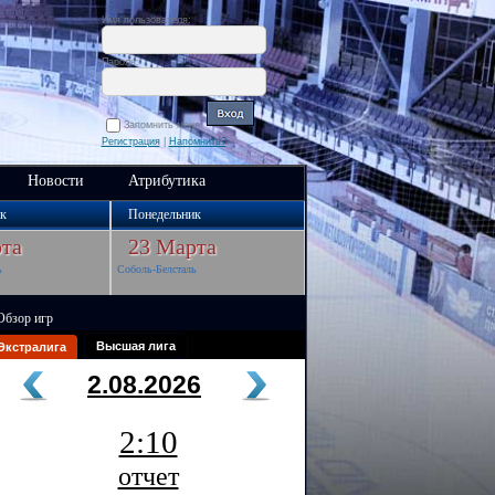
Имя пользователя:
Пароль:
Запомнить меня
Регистрация
|
Напомнить?
Новости
Атрибутика
к
Понедельник
та
23 Марта
ь
Соболь-Белсталь
Обзор игр
Высшая лига
Экстралига
2.08.2026
2:10
отчет