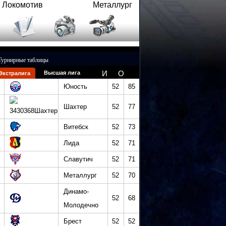
Локомотив
Металлург
Турнирные таблицы
И
О
Высшая лига
Экстралига
Юность
52
85
Шахтер
52
77
Витебск
52
73
Лида
52
71
Славутич
52
71
Металлург
52
70
Динамо-
52
68
Молодечно
Брест
52
52