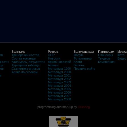
Белсталь
Резерв
Болельщикам
Партнерам
Медиа
ав
Тренерский состав
ЦОР
Форум
Спонсоры
Фото
Состав команды
Новости
Тотализатор
Тендеры
Видео
льтаты
Календарь, результаты
Архив новостей
Блоги
Коммерция
ца
Турнирная таблица
Афиша
Билеты
ков
Статистика игроков
Металлург 1999
Правила сайта
Архив по сезонам
Металлург 2000
м
Металлург 2001
Металлург 2002
Металлург 2003
Металлург 2004
Металлург 2005
Металлург 2006
Металлург 2007
Металлург 2008
programming and markup by
©rasheg