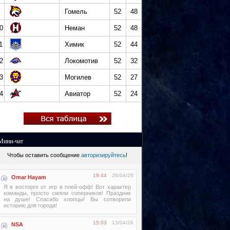
Гомель
52
48
0
Неман
52
48
1
Химик
52
44
2
Локомотив
52
32
3
Могилев
52
27
4
Авиатор
52
24
Мини-чат
Чтобы оставить сообщение
авторизируйтесь
!
19:44
26/04/26
Omar Hayam
Я в восторге от игр в плей-офф! Вот характер
команды, просто смяли соперников! Праздник
на душе! Спасибо хлопцы! Вы сотворили
историю для города!
15:03
13/04/26
NSA