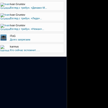
Ivan Gruntov
Взгляд с трибун. «Динамо-М...
Ivan Gruntov
Взгляд с трибун. «Лида»...
Ivan Gruntov
Взгляд с трибун. «Неман»...
IToG
Долго запрягаем
karmus
Кто сейчас вспомнит......