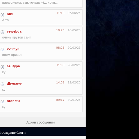
пара снежок выключать =)... хотя...
11:10
06/06/25
niki
А то
10:24
16/05/25
yewebda
очень крутой сайт
08:23
20/03/25
vvsmyo
всем привет
11:30
28/02/25
azufypa
ку
14:52
12/02/25
dhygawv
ку
09:17
30/01/25
ntonctu
ку
Архив сообщений
Последние блоги