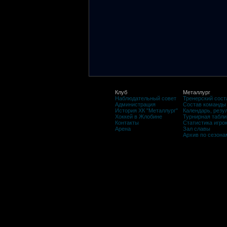
Клуб
Металлург
Наблюдательный совет
Тренерский сост
Администрация
Состав команды
История ХК "Металлург"
Календарь, резу
Хоккей в Жлобине
Турнирная табли
Контакты
Статистика игро
Арена
Зал славы
Архив по сезона