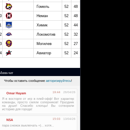
Гомель
52
48
0
Неман
52
48
1
Химик
52
44
2
Локомотив
52
32
3
Могилев
52
27
4
Авиатор
52
24
Мини-чат
Чтобы оставить сообщение
авторизируйтесь
!
19:44
26/04/26
Omar Hayam
Я в восторге от игр в плей-офф! Вот характер
команды, просто смяли соперников! Праздник
на душе! Спасибо хлопцы! Вы сотворили
историю для города!
15:03
13/04/26
NSA
пара снежок выключать =)... хотя...