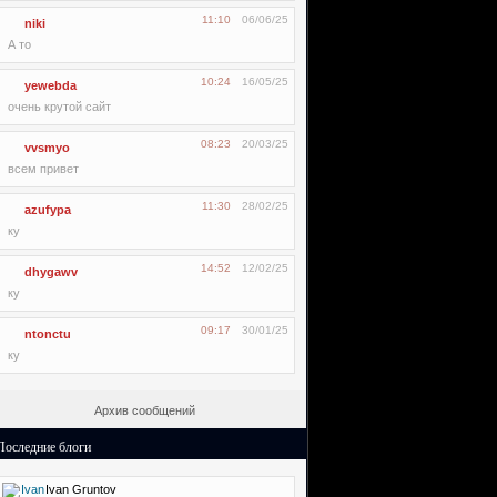
11:10
06/06/25
niki
А то
10:24
16/05/25
yewebda
очень крутой сайт
08:23
20/03/25
vvsmyo
всем привет
11:30
28/02/25
azufypa
ку
14:52
12/02/25
dhygawv
ку
09:17
30/01/25
ntonctu
ку
Архив сообщений
Последние блоги
Ivan Gruntov