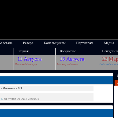
Белсталь
Резерв
Болельщикам
Партнерам
Медиа
Вторник
Воскресенье
Понедельни
11 Августа
16 Августа
23 Мар
Могилев-Металлург
Металлург-Гомель
Соболь-Белстал
- Могилев - 8:1
 PL
сентября 06 2014 22:19:01