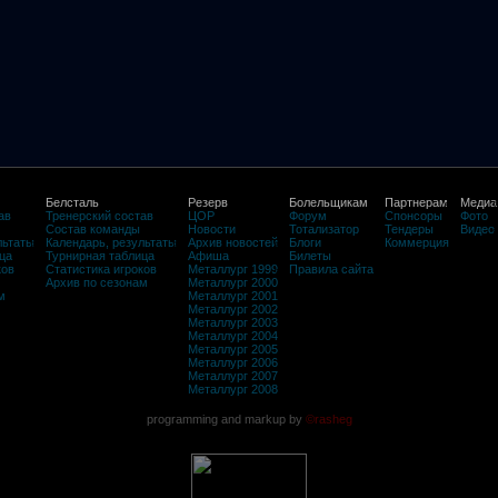
Белсталь
Резерв
Болельщикам
Партнерам
Медиа
ав
Тренерский состав
ЦОР
Форум
Спонсоры
Фото
Состав команды
Новости
Тотализатор
Тендеры
Видео
льтаты
Календарь, результаты
Архив новостей
Блоги
Коммерция
ца
Турнирная таблица
Афиша
Билеты
ков
Статистика игроков
Металлург 1999
Правила сайта
Архив по сезонам
Металлург 2000
м
Металлург 2001
Металлург 2002
Металлург 2003
Металлург 2004
Металлург 2005
Металлург 2006
Металлург 2007
Металлург 2008
programming and markup by
©rasheg