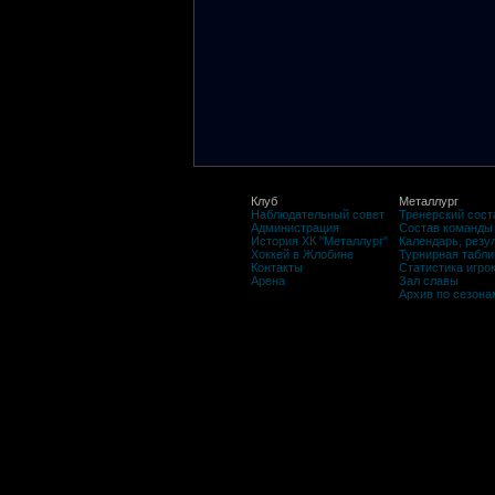
Клуб
Металлург
Наблюдательный совет
Тренерский сост
Администрация
Состав команды
История ХК "Металлург"
Календарь, резу
Хоккей в Жлобине
Турнирная табли
Контакты
Статистика игро
Арена
Зал славы
Архив по сезона