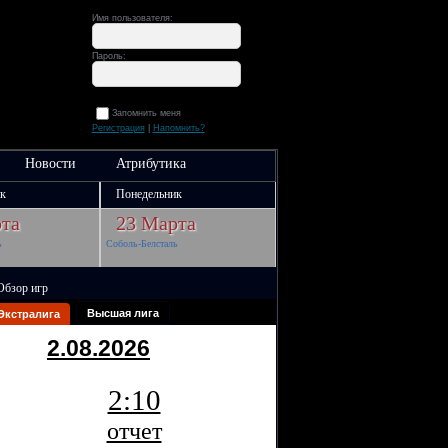
Имя пользователя:
Пароль:
Запомнить меня
Регистрация
|
Напомнить?
Новости
Атрибутика
к
Понедельник
та
23 Марта
ь
Соболь-Белсталь
Обзор игр
Высшая лига
Экстралига
2.08.2026
2:10
отчет