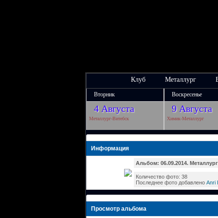
Клуб
Металлург
Вторник
Воскресенье
4 Августа
9 Августа
Металлург-Витебск
Химик-Металлург
Информация
Альбом: 06.09.2014. Металлург 
Количество фото: 38
Последнее фото добавлено
Anri
Просмотр альбома