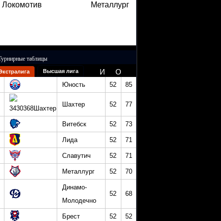
Локомотив
Металлург
Турнирные таблицы
И
О
Высшая лига
Экстралига
Юность
52
85
Шахтер
52
77
Витебск
52
73
Лида
52
71
Славутич
52
71
Металлург
52
70
Динамо-
52
68
Молодечно
Брест
52
52