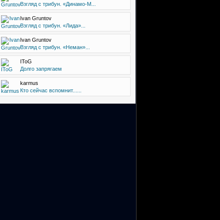
Взгляд с трибун. «Динамо-М...
Ivan Gruntov
Взгляд с трибун. «Лида»...
Ivan Gruntov
Взгляд с трибун. «Неман»...
IToG
Долго запрягаем
karmus
Кто сейчас вспомнит......