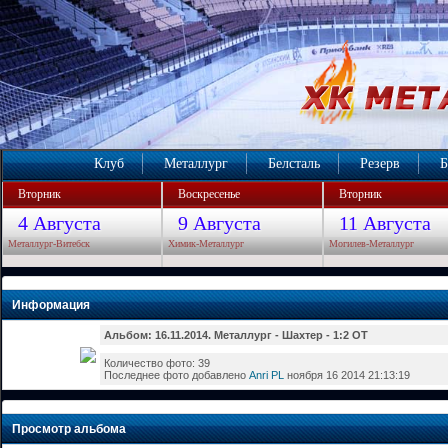
Клуб
Металлург
Белсталь
Резерв
Б
Вторник
Воскресенье
Вторник
4 Августа
9 Августа
11 Августа
Металлург-Витебск
Химик-Металлург
Могилев-Металлург
Информация
Альбом: 16.11.2014. Металлург - Шахтер - 1:2 ОТ
Количество фото: 39
Последнее фото добавлено
Anri PL
ноября 16 2014 21:13:19
Просмотр альбома