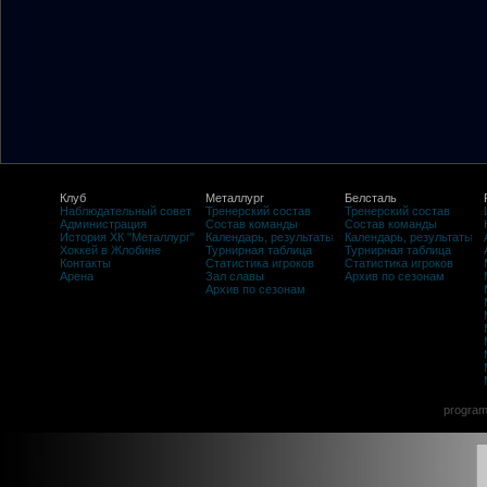
Клуб
Металлург
Белсталь
Наблюдательный совет
Тренерский состав
Тренерский состав
Администрация
Состав команды
Состав команды
История ХК "Металлург"
Календарь, результаты
Календарь, результаты
Хоккей в Жлобине
Турнирная таблица
Турнирная таблица
Контакты
Статистика игроков
Статистика игроков
Арена
Зал славы
Архив по сезонам
Архив по сезонам
program