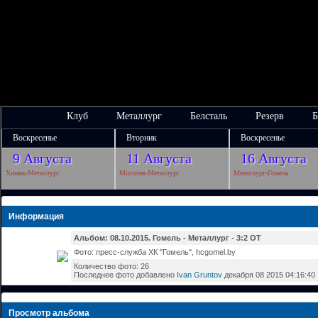
Клуб
Металлург
Белсталь
Резерв
Б
Воскресенье
Вторник
Воскресенье
9 Августа
11 Августа
16 Августа
Химик-Металлург
Могилев-Металлург
Металлург-Гомель
Информация
Альбом: 08.10.2015. Гомель - Металлург - 3:2 ОТ
Фото: пресс-служба ХК "Гомель", hcgomel.by
Количество фото: 26
Последнее фото добавлено
Ivan Gruntov
декабря 08 2015 04:16:40
Просмотр альбома