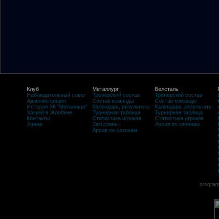
Клуб
Металлург
Белсталь
Наблюдательный совет
Тренерский состав
Тренерский состав
Администрация
Состав команды
Состав команды
История ХК "Металлург"
Календарь, результаты
Календарь, результаты
Хоккей в Жлобине
Турнирная таблица
Турнирная таблица
Контакты
Статистика игроков
Статистика игроков
Арена
Зал славы
Архив по сезонам
Архив по сезонам
program