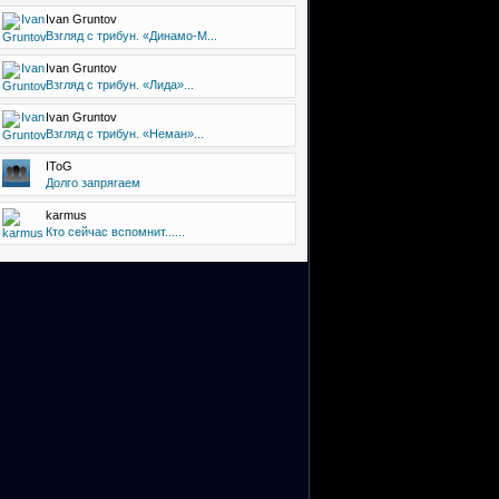
Ivan Gruntov
Взгляд с трибун. «Динамо-М...
Ivan Gruntov
Взгляд с трибун. «Лида»...
Ivan Gruntov
Взгляд с трибун. «Неман»...
IToG
Долго запрягаем
karmus
Кто сейчас вспомнит......