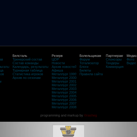
Белсталь
Резерв
Болельщикам
Партнерам
Медиа
ав
Тренерский состав
ЦОР
Форум
Спонсоры
Фото
Состав команды
Новости
Тотализатор
Тендеры
Видео
льтаты
Календарь, результаты
Архив новостей
Блоги
Коммерция
ца
Турнирная таблица
Афиша
Билеты
ков
Статистика игроков
Металлург 1999
Правила сайта
Архив по сезонам
Металлург 2000
м
Металлург 2001
Металлург 2002
Металлург 2003
Металлург 2004
Металлург 2005
Металлург 2006
Металлург 2007
Металлург 2008
programming and markup by
©rasheg