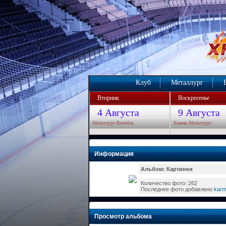
Клуб
Металлург
Вторник
Воскресенье
4 Августа
9 Августа
Металлург-Витебск
Химик-Металлург
Информация
Альбом: Картинки
Количество фото: 262
Последнее фото добавлено
kar
Просмотр альбома