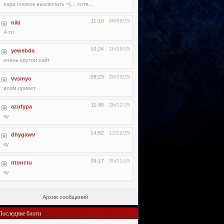
пара снежок выключать =)... хотя...
11:10
06/06/25
niki
А то
10:24
16/05/25
yewebda
очень крутой сайт
08:23
20/03/25
vvsmyo
всем привет
11:30
28/02/25
azufypa
ку
14:52
12/02/25
dhygawv
ку
09:17
30/01/25
ntonctu
ку
Архив сообщений
Последние блоги