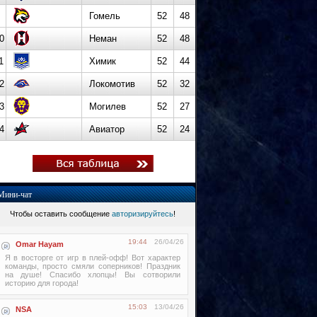
Гомель
52
48
0
Неман
52
48
1
Химик
52
44
2
Локомотив
52
32
3
Могилев
52
27
4
Авиатор
52
24
Мини-чат
Чтобы оставить сообщение
авторизируйтесь
!
19:44
26/04/26
Omar Hayam
Я в восторге от игр в плей-офф! Вот характер
команды, просто смяли соперников! Праздник
на душе! Спасибо хлопцы! Вы сотворили
историю для города!
15:03
13/04/26
NSA