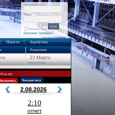
Имя пользователя:
Пароль:
Запомнить меня
Регистрация
|
Напомнить?
Новости
Атрибутика
к
Понедельник
та
23 Марта
ь
Соболь-Белсталь
Обзор игр
Высшая лига
Экстралига
2.08.2026
2:10
отчет