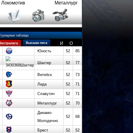
Локомотив
Металлург
Турнирные таблицы
И
О
Высшая лига
Экстралига
Юность
52
85
Шахтер
52
77
Витебск
52
73
Лида
52
71
Славутич
52
71
Металлург
52
70
Динамо-
52
68
Молодечно
Брест
52
52