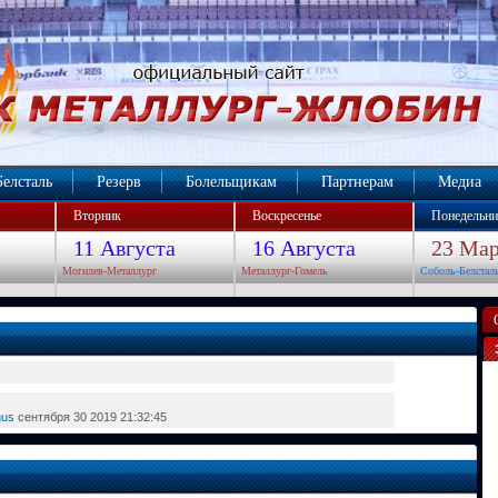
Белсталь
Резерв
Болельщикам
Партнерам
Медиа
Вторник
Воскресенье
Понедельни
11 Августа
16 Августа
23 Мар
Могилев-Металлург
Металлург-Гомель
Соболь-Белстал
mus
сентября 30 2019 21:32:45