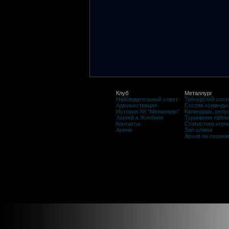
Клуб
Металлург
Наблюдательный совет
Тренерский сост
Администрация
Состав команды
История ХК "Металлург"
Календарь, резу
Хоккей в Жлобине
Турнирная табли
Контакты
Статистика игро
Арена
Зал славы
Архив по сезона