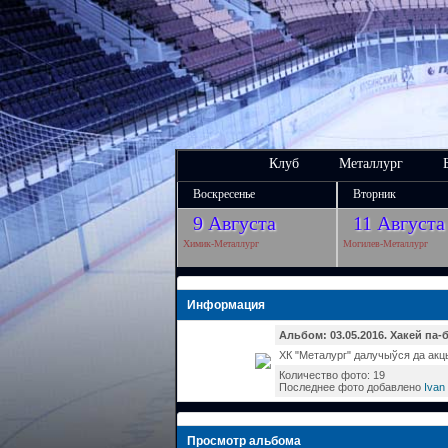
Клуб
Металлург
Воскресенье
Вторник
9 Августа
11 Августа
Химик-Металлург
Могилев-Металлург
Информация
Альбом: 03.05.2016. Хакей па-
ХК "Металург" далучыўся да акцы
Количество фото: 19
Последнее фото добавлено
Ivan
Просмотр альбома