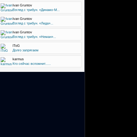
Ivan Gruntov
Взгляд с трибун. «Динамо-М...
Ivan Gruntov
Взгляд с трибун. «Лида»...
Ivan Gruntov
Взгляд с трибун. «Неман»...
IToG
Долго запрягаем
karmus
Кто сейчас вспомнит......