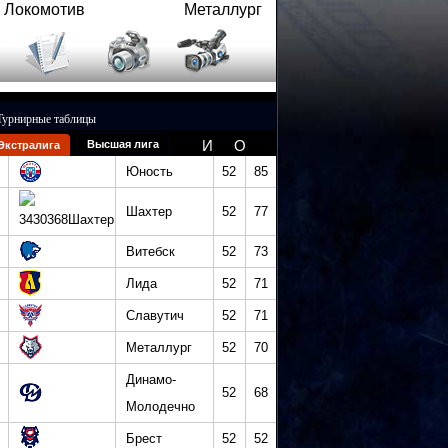
Локомотив
Металлург
Турнирные таблицы
И
О
Высшая лига
Экстралига
Юность
52
85
Шахтер
52
77
Витебск
52
73
Лида
52
71
Славутич
52
71
Металлург
52
70
Динамо-
52
68
Молодечно
Брест
52
52