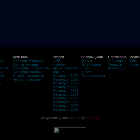
Белсталь
Резерв
Болельщикам
Партнерам
Медиа
ав
Тренерский состав
ЦОР
Форум
Спонсоры
Фото
Состав команды
Новости
Тотализатор
Тендеры
Видео
льтаты
Календарь, результаты
Архив новостей
Блоги
Коммерция
ца
Турнирная таблица
Афиша
Билеты
ков
Статистика игроков
Металлург 1999
Правила сайта
Архив по сезонам
Металлург 2000
м
Металлург 2001
Металлург 2002
Металлург 2003
Металлург 2004
Металлург 2005
Металлург 2006
Металлург 2007
Металлург 2008
programming and markup by
©rasheg