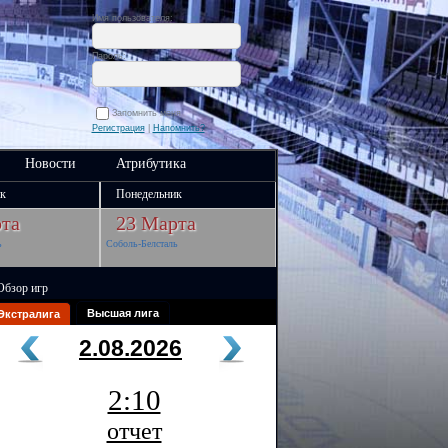
Имя пользователя:
Пароль:
Запомнить меня
Регистрация
|
Напомнить?
Новости
Атрибутика
к
Понедельник
та
23 Марта
ь
Соболь-Белсталь
Обзор игр
Высшая лига
Экстралига
2.08.2026
2:10
отчет