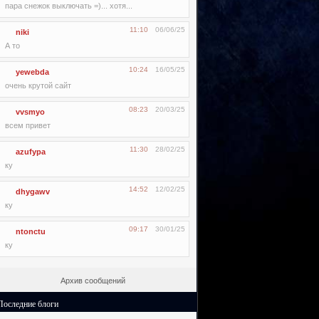
пара снежок выключать =)... хотя...
11:10
06/06/25
niki
А то
10:24
16/05/25
yewebda
очень крутой сайт
08:23
20/03/25
vvsmyo
всем привет
11:30
28/02/25
azufypa
ку
14:52
12/02/25
dhygawv
ку
09:17
30/01/25
ntonctu
ку
Архив сообщений
Последние блоги