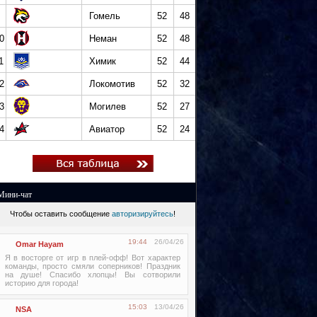
Гомель
52
48
0
Неман
52
48
1
Химик
52
44
2
Локомотив
52
32
3
Могилев
52
27
4
Авиатор
52
24
Мини-чат
Чтобы оставить сообщение
авторизируйтесь
!
19:44
26/04/26
Omar Hayam
Я в восторге от игр в плей-офф! Вот характер
команды, просто смяли соперников! Праздник
на душе! Спасибо хлопцы! Вы сотворили
историю для города!
15:03
13/04/26
NSA