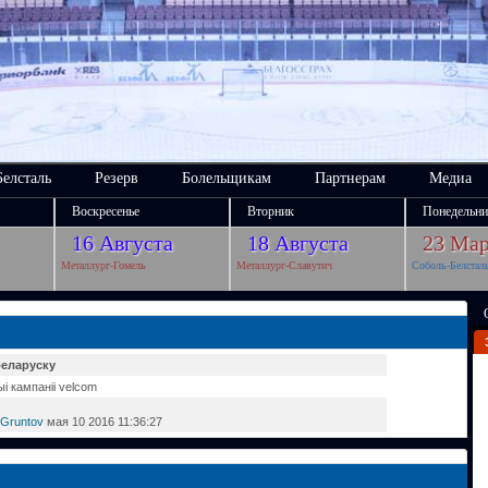
Белсталь
Резерв
Болельщикам
Партнерам
Медиа
Воскресенье
Вторник
Понедельни
16 Августа
18 Августа
23 Мар
Металлург-Гомель
Металлург-Славутич
Соболь-Белстал
беларуску
і кампаніі velcom
 Gruntov
мая 10 2016 11:36:27