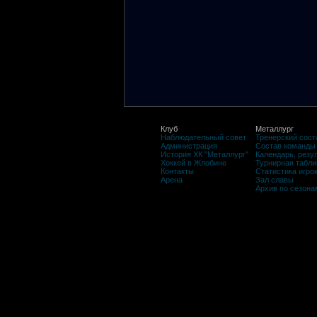
Клуб
Металлург
Наблюдательный совет
Тренерский сост
Администрация
Состав команды
История ХК "Металлург"
Календарь, резу
Хоккей в Жлобине
Турнирная табли
Контакты
Статистика игро
Арена
Зал славы
Архив по сезона