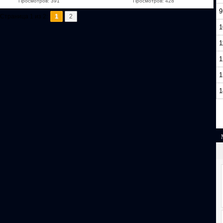
Просмотров: 391
Просмотров: 428
9
Страница 1 из 2:
1
2
1
1
1
1
1