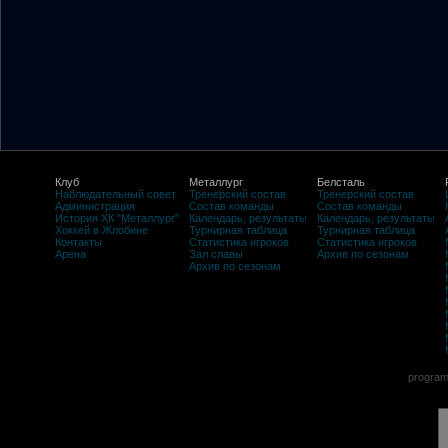
Клуб
Металлург
Белсталь
Наблюдательный совет
Тренерский состав
Тренерский состав
Администрация
Состав команды
Состав команды
История ХК "Металлург"
Календарь, результаты
Календарь, результаты
Хоккей в Жлобине
Турнирная таблица
Турнирная таблица
Контакты
Статистика игроков
Статистика игроков
Арена
Зал славы
Архив по сезонам
Архив по сезонам
program