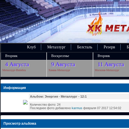
Клуб
Металлург
Белсталь
Резерв
Б
Вторник
Воскресенье
Вторник
4 Августа
9 Августа
11 Августа
Металлург-Витебск
Химик-Металлург
Могилев-Металлург
Информация
Альбом: Энергия - Металлург - 12:1
Количество фото: 24
Последнее фото добавлено
karmus
февраля 07 2017 12:54:02
Просмотр альбома