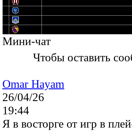
11
Прогресс
12
Медведи
13
Нефтехимик
14
Днепровские Львы
Мини-чат
Чтобы оставить со
Omar Hayam
26/04/26
19:44
Я в восторге от игр в пле