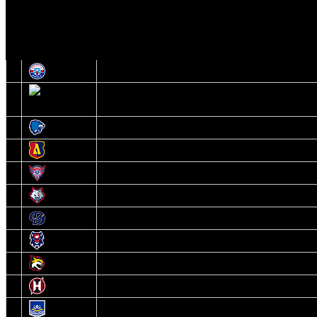
И
Экстралига
Высшая лига
О
1
Юность
2
Шахтер
3
Витебск
4
Лида
5
Славутич
6
Металлург
7
Динамо-Молодечно
8
Брест
9
Гомель
10
Неман
11
Химик