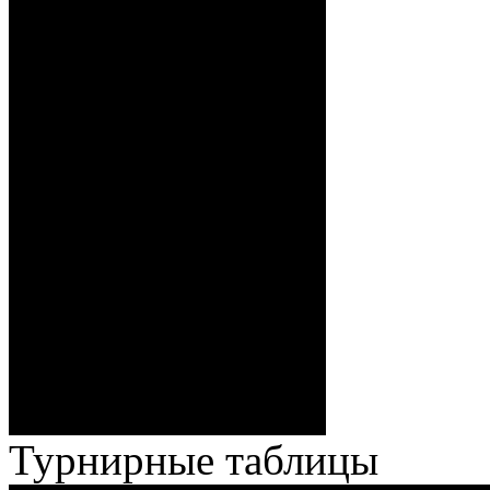
12:00 Стефанович
(Кузьменко), 0:4 – 18:07
Бякин (Тимирев,
Волченков), 0:5 – 19:39 И.
Павлов (Кузьменко), ГБ2, 0:6
– 34:40 Гришков (Бякин,
Волченков), 0:7 – 35:18
Броски:
Стефанович (Кузьменко,
Веремеенко), 1:7 – 38:08
Спешилов (Борозна, Ерохо),
ГБ, 1:8 – 55:43 Веремеенко
(Кузьменко, Бодиловский),
ГБ, 1:9 – 56:03 Гришков
(Бякин, Тимирев), 2:9 –
57:34 Ерохо (А. Буйницкий,
Ноздрачев), 2:10 – 57:55
Кузьменко (Веремеенко)
Броски:
18 - 30
Штраф:
14 - 35
Лучшие
Ерохо – Стефанович
игроки:
Турнирные таблицы