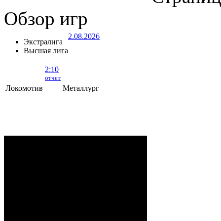
Обзор игр
2.08.2026
Экстралига
Высшая лига
2:10
отчет
Локомотив
Металлург
Локомотив - Металлург
- 2:10 (0:5, 1:2,
1:3)
ОРША
. 2 Августа, 2026 г. .. 595 (0)
зрителей. Начало в 15:35.
Рудько, Акулов, Лабзов,
Судьи:
Абломейко
Карачун (20:00), Малков