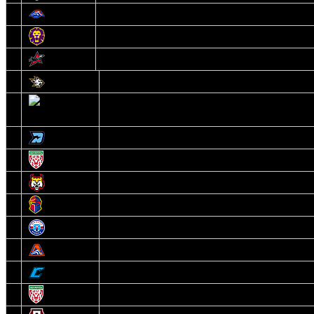
12
Локомотив
13
Могилев
14
Авиатор
1
Белсталь
2
Ястребы
3
Динамо-Олимпик
4
U18
5
Рыси
6
Рыцари
7
Юниор
8
Локо
9
Соболь
10
U17